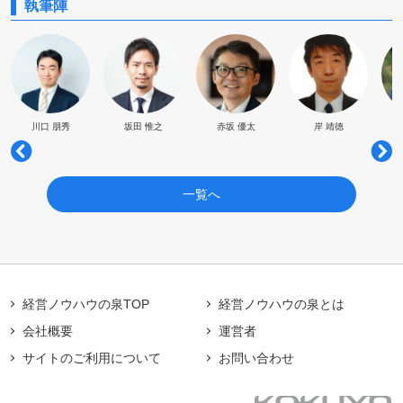
執筆陣
川口 朋秀
坂田 惟之
赤坂 優太
岸 靖徳
一覧へ
経営ノウハウの泉TOP
経営ノウハウの泉とは
会社概要
運営者
サイトのご利用について
お問い合わせ