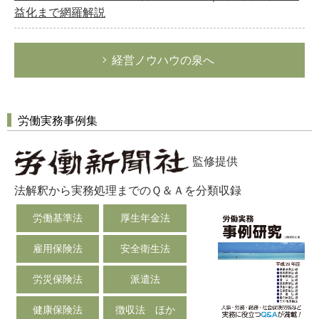
益化まで網羅解説
経営ノウハウの泉へ
労働実務事例集
監修提供
法解釈から実務処理までのＱ＆Ａを分類収録
労働基準法
厚生年金法
雇用保険法
安全衛生法
労災保険法
派遣法
健康保険法
徴収法 ほか