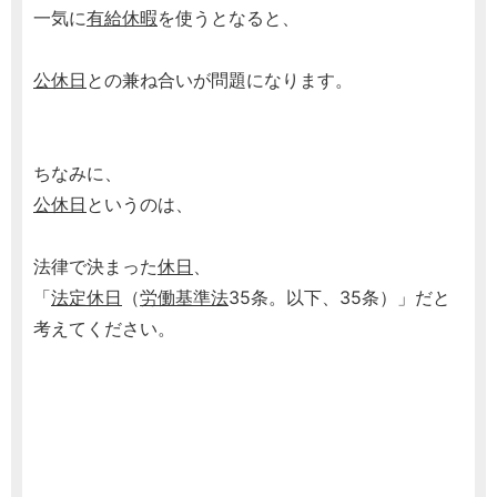
一気に
有給休暇
を使うとなると、
公休日
との兼ね合いが問題になります。
ちなみに、
公休日
というのは、
法律で決まった
休日
、
「
法定休日
（
労働基準法
35条。以下、35条）」だと
考えてください。