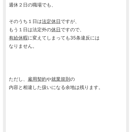
週休２日の職場でも、
そのうち１日は
法定休日
ですが、
もう１日は法定外の
休日
ですので、
有給休暇
に変えてしまっても35条違反には
なりません。
ただし、
雇用契約
や
就業規則
の
内容と相違した扱いになる余地は残ります。