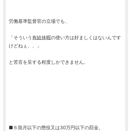
労働基準監督官の立場でも、
「そういう
有給休暇
の使い方は好ましくはないんです
けどねぇ、、」
と苦言を呈する程度しかできません。
■６箇月以下の懲役又は30万円以下の罰金。