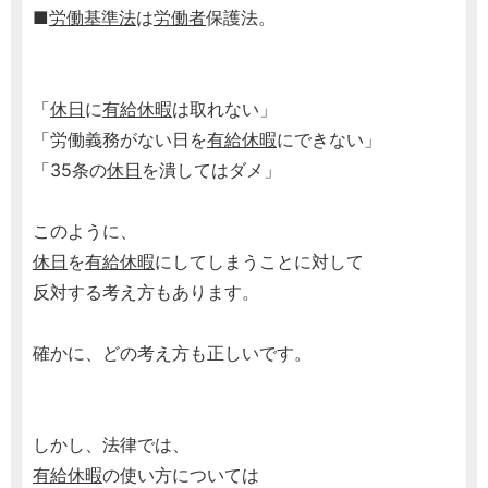
■
労働基準法
は
労働者
保護法。
「
休日
に
有給休暇
は取れない」
「労働義務がない日を
有給休暇
にできない」
「35条の
休日
を潰してはダメ」
このように、
休日
を
有給休暇
にしてしまうことに対して
反対する考え方もあります。
確かに、どの考え方も正しいです。
しかし、法律では、
有給休暇
の使い方については