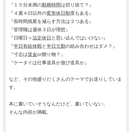
『１５分未満の
勤務時間
は切り捨て？』
『４週４日以外の
変形休日制
度もある』
『長時間残業を減らす方法は２つある』
『管理職は週休３日が理想』
『日曜日＝
法定休日
と思い込んではいけない』
『
半日有給休暇
と
半日欠勤
の組み合わせはダメ？』
『寸志は
賃金
or贈り物？』
『ケータイは仕事道具か遊び道具か』
など、その他盛りだくさんのテーマでお送りしていま
す。
本に書いていそうなんだけど、書いていない。
そんな内容が満載。