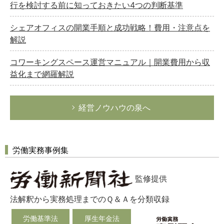
行を検討する前に知っておきたい4つの判断基準
シェアオフィスの開業手順と成功戦略！費用・注意点を
解説
コワーキングスペース運営マニュアル｜開業費用から収
益化まで網羅解説
経営ノウハウの泉へ
労働実務事例集
監修提供
法解釈から実務処理までのＱ＆Ａを分類収録
労働基準法
厚生年金法