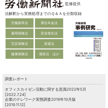
監修提供
法解釈から実務処理までのＱ＆Ａを分類収録
労働基準法
厚生年金法
雇用保険法
安全衛生法
労災保険法
派遣法
健康保険法
徴収法 ほか
調査レポート
オフィスカイゼン活動に関する意識2022年5月
[2022.7.24]
企業のテレワーク実態調査2019年10月版
[2019.11.12]