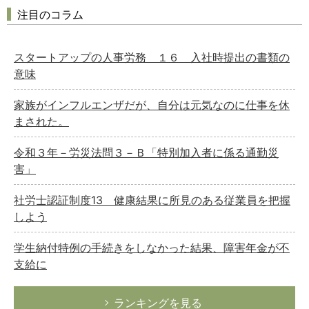
注目のコラム
スタートアップの人事労務 １６ 入社時提出の書類の
意味
家族がインフルエンザだが、自分は元気なのに仕事を休
まされた。
令和３年－労災法問３－Ｂ「特別加入者に係る通勤災
害」
社労士認証制度13 健康結果に所見のある従業員を把握
しよう
学生納付特例の手続きをしなかった結果、障害年金が不
支給に
ランキングを見る