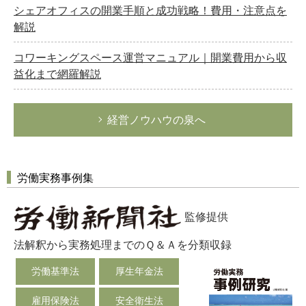
シェアオフィスの開業手順と成功戦略！費用・注意点を
解説
コワーキングスペース運営マニュアル｜開業費用から収
益化まで網羅解説
経営ノウハウの泉へ
労働実務事例集
監修提供
法解釈から実務処理までのＱ＆Ａを分類収録
労働基準法
厚生年金法
雇用保険法
安全衛生法