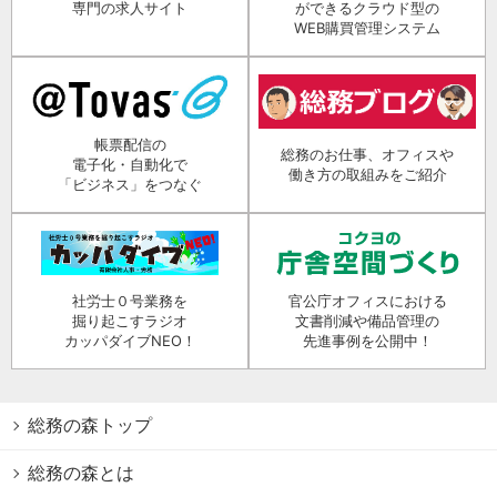
専門の求人サイト
ができるクラウド型の
WEB購買管理システム
帳票配信の
総務のお仕事、オフィスや
電子化・自動化で
働き方の取組みをご紹介
「ビジネス」をつなぐ
社労士０号業務を
官公庁オフィスにおける
掘り起こすラジオ
文書削減や備品管理の
カッパダイブNEO！
先進事例を公開中！
総務の森トップ
総務の森とは