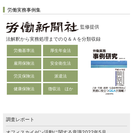
労働実務事例集
監修提供
法解釈から実務処理までのＱ＆Ａを分類収録
労働基準法
厚生年金法
雇用保険法
安全衛生法
労災保険法
派遣法
健康保険法
徴収法 ほか
調査レポート
オフィスカイゼン活動に関する意識2022年5月