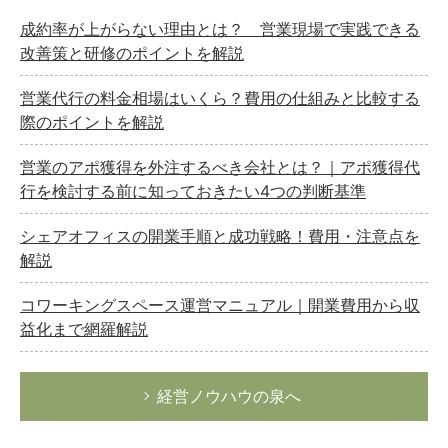
成約率が上がらない理由とは？ 営業現場で実践できる
改善策と研修のポイントを解説
営業代行の料金相場はいくら？費用の仕組みと比較する
際のポイントを解説
営業のアポ獲得を外注するべき会社とは？｜アポ獲得代
行を検討する前に知っておきたい4つの判断基準
シェアオフィスの開業手順と成功戦略！費用・注意点を
解説
コワーキングスペース運営マニュアル｜開業費用から収
益化まで網羅解説
経営ノウハウの泉へ