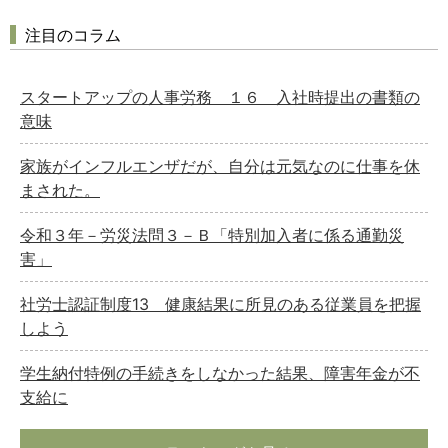
注目のコラム
スタートアップの人事労務 １６ 入社時提出の書類の
意味
家族がインフルエンザだが、自分は元気なのに仕事を休
まされた。
令和３年－労災法問３－Ｂ「特別加入者に係る通勤災
害」
社労士認証制度13 健康結果に所見のある従業員を把握
しよう
学生納付特例の手続きをしなかった結果、障害年金が不
支給に