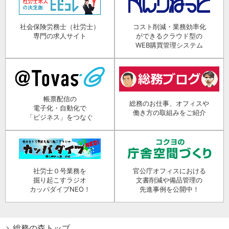
社会保険労務士（社労士）
コスト削減・業務効率化
専門の求人サイト
ができるクラウド型の
WEB購買管理システム
帳票配信の
総務のお仕事、オフィスや
電子化・自動化で
働き方の取組みをご紹介
「ビジネス」をつなぐ
社労士０号業務を
官公庁オフィスにおける
掘り起こすラジオ
文書削減や備品管理の
カッパダイブNEO！
先進事例を公開中！
総務の森トップ