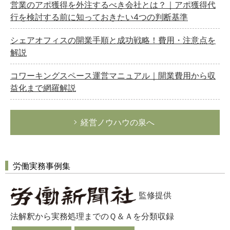
営業のアポ獲得を外注するべき会社とは？｜アポ獲得代
行を検討する前に知っておきたい4つの判断基準
シェアオフィスの開業手順と成功戦略！費用・注意点を
解説
コワーキングスペース運営マニュアル｜開業費用から収
益化まで網羅解説
経営ノウハウの泉へ
労働実務事例集
監修提供
法解釈から実務処理までのＱ＆Ａを分類収録