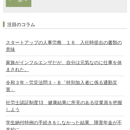
注目のコラム
スタートアップの人事労務 １６ 入社時提出の書類の
意味
家族がインフルエンザだが、自分は元気なのに仕事を休
まされた。
令和３年－労災法問３－Ｂ「特別加入者に係る通勤災
害」
社労士認証制度13 健康結果に所見のある従業員を把握
しよう
学生納付特例の手続きをしなかった結果、障害年金が不
支給に