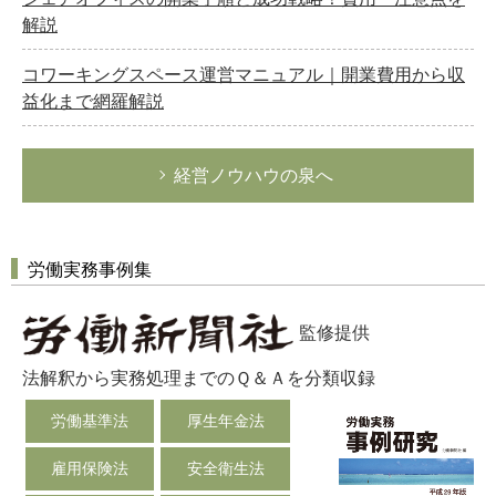
解説
コワーキングスペース運営マニュアル｜開業費用から収
益化まで網羅解説
経営ノウハウの泉へ
労働実務事例集
監修提供
法解釈から実務処理までのＱ＆Ａを分類収録
労働基準法
厚生年金法
雇用保険法
安全衛生法