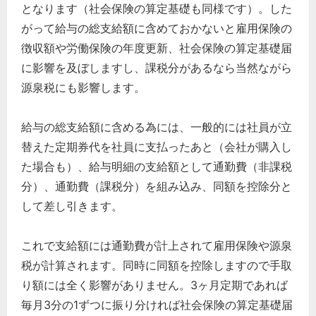
となります（社会保険の算定基礎も同様です）。した
がって給与の総支給額に含めておかないと雇用保険の
徴収額や労働保険の年度更新、社会保険の算定基礎届
に影響を及ぼしますし、課税分があるなら当然ながら
源泉税にも影響します。
給与の総支給額に含める為には、一般的には社員が立
替えた定期券代を社員に支払ったあと（会社が購入し
た場合も）、給与明細の支給額として通勤費（非課税
分）、通勤費（課税分）を組み込み、同額を控除分と
して差し引きます。
これで支給額には通勤費が計上されて雇用保険や源泉
税が計算されます。同時に同額を控除しますので手取
り額には全く影響がありません。3ヶ月定期であれば
どのカテゴリーに投稿しますか？
選択してください
毎月3分の1ずつに振り分ければ社会保険の算定基礎届