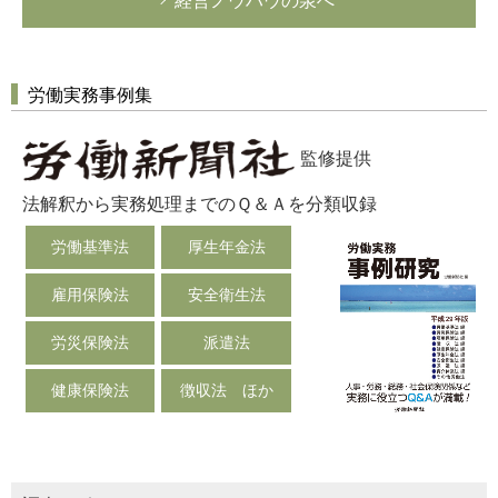
経営ノウハウの泉へ
労働実務事例集
監修提供
法解釈から実務処理までのＱ＆Ａを分類収録
労働基準法
厚生年金法
雇用保険法
安全衛生法
労災保険法
派遣法
健康保険法
徴収法 ほか