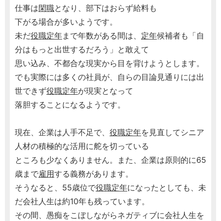
仕事は
閑職
となり、部下はおらず給料も
下がる場合が多いようです。
未だ
役職定年
まで年数がある間は、
定年
候補者も「自
分はもっと出世するだろう」と敢えて
思い込み、不都合な現実から目を背けようとします。
でも実際には多くの社員が、自らの目論見通りには出
世できず
役職定年
が現実となって
落胆することになるようです。
現在、企業は人手不足で、
役職定年
を見直してシニア
人材の積極的な活用に舵を切っている
ところも少なくありません。また、企業は原則的に65
歳まで
雇用
する義務があります。
そうなると、55歳位で
役職定年
になったとしても、未
だ会社人生は約10年も残っています。
その間、愚痴をこぼしながらネガティブに会社人生を