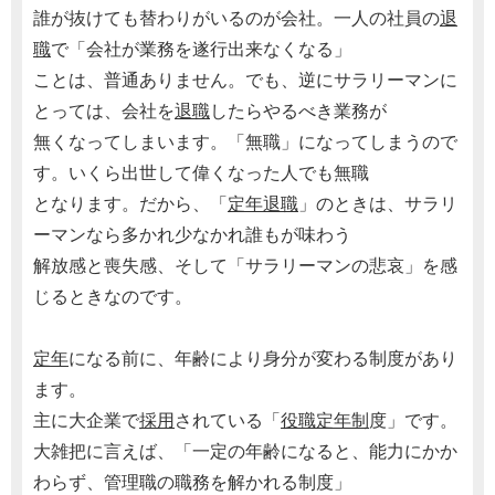
誰が抜けても替わりがいるのが会社。一人の社員の
退
職
で「会社が業務を遂行出来なくなる」
ことは、普通ありません。でも、逆にサラリーマンに
とっては、会社を
退職
したらやるべき業務が
無くなってしまいます。「無職」になってしまうので
す。いくら出世して偉くなった人でも無職
となります。だから、「
定年
退職
」のときは、サラリ
ーマンなら多かれ少なかれ誰もが味わう
解放感と喪失感、そして「サラリーマンの悲哀」を感
じるときなのです。
定年
になる前に、年齢により身分が変わる制度があり
ます。
主に大企業で
採用
されている「
役職定年制
度」です。
大雑把に言えば、「一定の年齢になると、能力にかか
わらず、管理職の職務を解かれる制度」