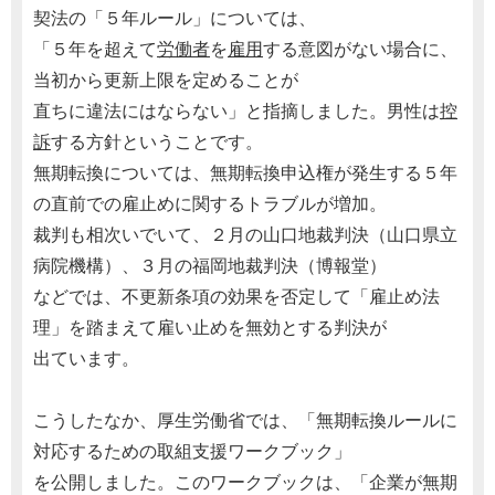
契法の「５年ルール」については、
「５年を超えて
労働者
を
雇用
する意図がない場合に、
当初から更新上限を定めることが
直ちに違法にはならない」と指摘しました。男性は
控
訴
する方針ということです。
無期転換については、無期転換申込権が発生する５年
の直前での雇止めに関するトラブルが増加。
裁判も相次いでいて、２月の山口地裁判決（山口県立
病院機構）、３月の福岡地裁判決（博報堂）
などでは、不更新条項の効果を否定して「雇止め法
理」を踏まえて雇い止めを無効とする判決が
出ています。
こうしたなか、厚生労働省では、「無期転換ルールに
対応するための取組支援ワークブック」
を公開しました。このワークブックは、「企業が無期