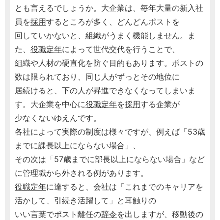
とも言えるでしょうか。大企業は、毎年大量の新入社
員を
採用
するところが多く、どんどんポストを
回していかないと、組織がうまく機能しません。ま
た、
役職定年
によって世代交代を行うことで、
組織や人材の硬直化を防ぐ目的もあります。ポストの
数は限られており、同じ人がずっとその地位に
居続けると、下の人が昇進できなくなってしまいま
す。大企業を中心に
役職定年
を
採用
する企業が
少なくないゆえんです。
各社によって実際の制度は様々ですが、例えば「53歳
までに課長以上にならない場合」、
その次は「57歳までに部長以上にならない場合」など
に管理職から外される例があります。
役職定年
に達すると、会社は「これまでのキャリアを
活かして、引続き活躍して」と耳触りの
いい言葉でポスト離任の
辞令
を出しますが、移動後の