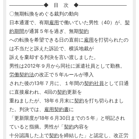
──────────◆ 目 次 ◆──────────────
〇無期転換をめぐる裁判の動向
日本通運で、有期
雇用
で働いていた男性（40）が、
契
約期間
が通算５年を過ぎ、無期
契約
への転換を希望できる日の直前に
雇用
を打切られたの
は不当だと訴えた訴訟で、横浜地裁が
訴えを棄却する判決を言い渡しました。
男性は2012年９月から同社に派遣社員として勤務。
労働契約法
の改正で５年ルールが導入
された後の13年７月に、１年間の
契約社員
として日通
に直接雇われ、4回の
契約
更新を
重ねましたが、18年６月末に
契約
を打ち切られまし
た。判決では、
雇用契約書
に
「更新限度が18年６月30日までの５年」と明記され
ていると指摘。男性が「
契約
内容を
十分認識した上で
契約
を締結した」と認定し、改正労