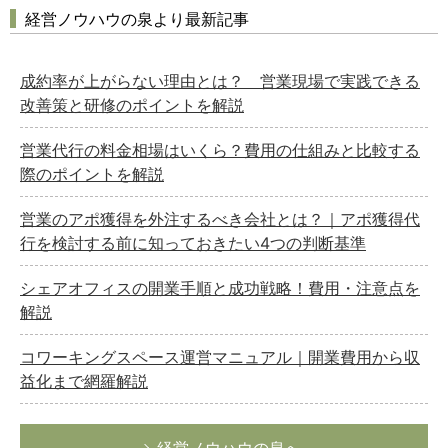
経営ノウハウの泉より最新記事
成約率が上がらない理由とは？ 営業現場で実践できる
改善策と研修のポイントを解説
営業代行の料金相場はいくら？費用の仕組みと比較する
際のポイントを解説
営業のアポ獲得を外注するべき会社とは？｜アポ獲得代
行を検討する前に知っておきたい4つの判断基準
シェアオフィスの開業手順と成功戦略！費用・注意点を
解説
コワーキングスペース運営マニュアル｜開業費用から収
益化まで網羅解説