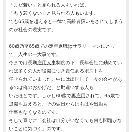
「まだ若い」と見られる人もいれば、
「もう若くない」と見られる人もいます。
でも65歳を超えると一律で高齢者扱いをされてしまう
のが社会の現実です。
60歳乃至65歳での
定年
退職
はサラリーマンにとっ
て、人生の一大事です。
今までは長期
雇用
人事
制度の下、長年会社に勤めてい
れば多くの人が役職につき責任あるポストを
任せられていました。中には出世して「今の会社があ
るのは俺のおかげだ」と勘違いする人も
いたほどです。しかし60歳で
再雇用
されて、65歳で
退職
を迎えると、その翌日からはもはや出勤も
仕事もなくなるのです。
そして直ぐに「会社は自分がいなくても何も問題がな
いことに気づく」のです。