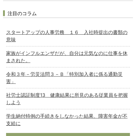
注目のコラム
スタートアップの人事労務 １６ 入社時提出の書類の
意味
家族がインフルエンザだが、自分は元気なのに仕事を休
まされた。
令和３年－労災法問３－Ｂ「特別加入者に係る通勤災
害」
社労士認証制度13 健康結果に所見のある従業員を把握
しよう
学生納付特例の手続きをしなかった結果、障害年金が不
支給に