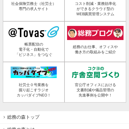
社会保険労務士（社労士）
コスト削減・業務効率化
専門の求人サイト
ができるクラウド型の
WEB購買管理システム
帳票配信の
総務のお仕事、オフィスや
電子化・自動化で
働き方の取組みをご紹介
「ビジネス」をつなぐ
社労士０号業務を
官公庁オフィスにおける
掘り起こすラジオ
文書削減や備品管理の
カッパダイブNEO！
先進事例を公開中！
総務の森トップ