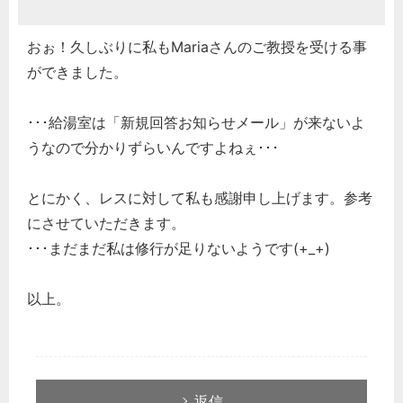
どのカテゴリーに投稿しますか？
選択してください
おぉ！久しぶりに私もMariaさんのご教授を受ける事
労務管理
ができました。
税務経理
･･･給湯室は「新規回答お知らせメール」が来ないよ
企業法務
うなので分かりずらいんですよねぇ･･･
経営の知恵
総務の給湯室
とにかく、レスに対して私も感謝申し上げます。参考
秘書のノウハウ
にさせていただきます。
次へ
･･･まだまだ私は修行が足りないようです(+_+)
以上。
返信