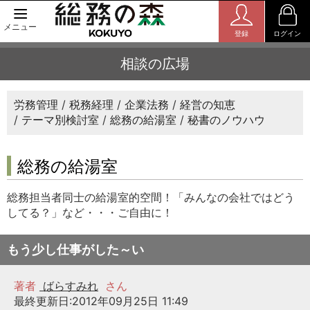
メニュー
登録
ログイン
相談の広場
労務管理
税務経理
企業法務
経営の知恵
テーマ別検討室
総務の給湯室
秘書のノウハウ
総務の給湯室
総務担当者同士の給湯室的空間！「みんなの会社ではどう
してる？」など・・・ご自由に！
もう少し仕事がした～い
著者
ばらすみれ
さん
最終更新日:2012年09月25日 11:49