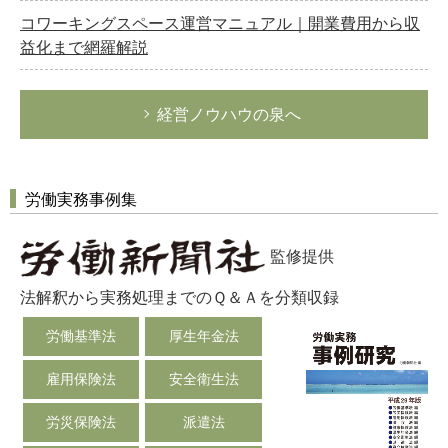
コワーキングスペース運営マニュアル｜開業費用から収
益化まで網羅解説
経営ノウハウの泉へ
労働実務事例集
監修提供
法解釈から実務処理までのＱ＆Ａを分類収録
労働基準法
厚生年金法
雇用保険法
安全衛生法
労災保険法
派遣法