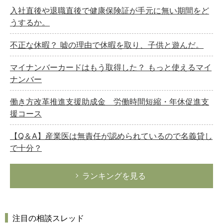
入社直後や退職直後で健康保険証が手元に無い期間をど
うするか。
不正な休暇？ 嘘の理由で休暇を取り、子供と遊んだ。
マイナンバーカードはもう取得した？ もっと使えるマイ
ナンバー
働き方改革推進支援助成金 労働時間短縮・年休促進支
援コース
【Q＆A】産業医は無責任が認められているので名義貸し
で十分？
ランキングを見る
注目の相談スレッド