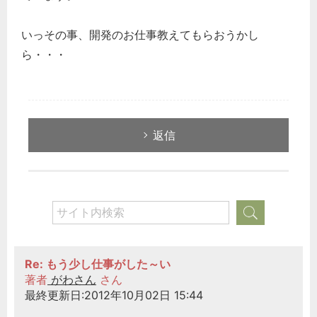
いっその事、開発のお仕事教えてもらおうかし
ら・・・
どのカテゴリーに投稿しますか？
返信
選択してください
労務管理
税務経理
企業法務
経営の知恵
Re: もう少し仕事がした～い
総務の給湯室
著者
がわさん
さん
秘書のノウハウ
最終更新日:2012年10月02日 15:44
次へ