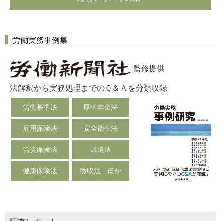
労働実務事例集
監修提供
法解釈から実務処理までのＱ＆Ａを分類収録
労働基準法
厚生年金法
雇用保険法
安全衛生法
労災保険法
派遣法
健康保険法
徴収法 ほか