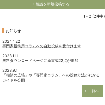
相談を新規投稿する
1～2
(2件中)
どのカテゴリーに投稿しますか？
お知らせ
選択してください
2024.4.22
労務管理
専門家投稿用コラムへの自動投稿を受付けます
税務経理
2023.11.1
企業法務
無料ダウンロードページに新書式22点が追加
経営の知恵
2023.9.1
総務の給湯室
「相談の広場」や「専門家コラム」への投稿方法がわかる
ガイドを公開
秘書のノウハウ
次へ
一覧へ