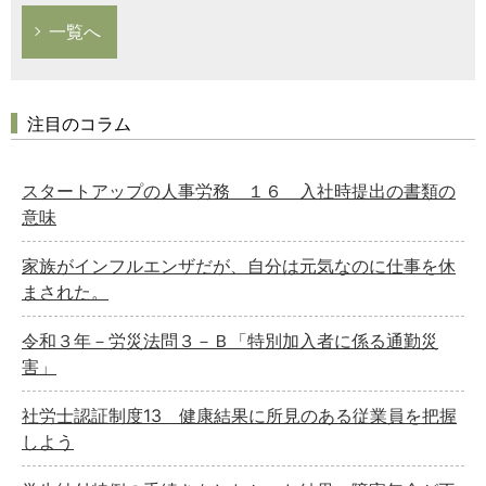
一覧へ
注目のコラム
スタートアップの人事労務 １６ 入社時提出の書類の
意味
家族がインフルエンザだが、自分は元気なのに仕事を休
まされた。
令和３年－労災法問３－Ｂ「特別加入者に係る通勤災
害」
社労士認証制度13 健康結果に所見のある従業員を把握
しよう