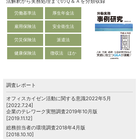
法解釈から実務処理までのＱ＆Ａを分類収録
労働基準法
厚生年金法
雇用保険法
安全衛生法
労災保険法
派遣法
健康保険法
徴収法 ほか
調査レポート
オフィスカイゼン活動に関する意識2022年5月
[2022.7.24]
企業のテレワーク実態調査2019年10月版
[2019.11.12]
総務担当者の環境調査2018年4月版
[2018.10.10]