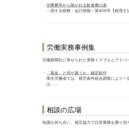
交際費等から除かれる飲食費の基
～得する税務・会計情報～第409号【税理士法人-優和-】
労働実務事例集
労働新聞社に寄せられた実務トラブルとアドバ
「基金」と何が違うか、確定給付
厚生労働省では、就労条件総合調査により一
は、...
相談の広場
知識を持ち合い、相互協力で日常業務を乗り切