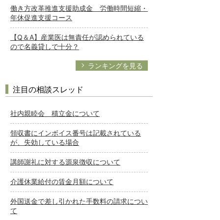
働き方改革推進支援助成金 労働時間短縮・
年休促進支援コース
【Q＆A】産業医は無責任が認められている
ので名義貸しで十分？
ランキングを見る
注目の相談スレッド
社内親睦会 積立金について
領収書にインボイス番号は記載されている
が、失効している場合
講師謝礼に対する源泉徴収について
介護休業給付の賃金月額について
外国送金で差し引かれた手数料の請求につい
て