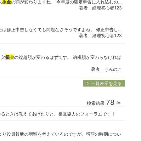
欠
損金
の額が変わりますね。 今年度の確定申告に入れ込むの...
著者：経理初心者123
は修正申告しなくても問題なさそうですよね。 修正申告し...
著者：経理初心者123
、欠
損金
の繰越額が変わるはずです。 納税額が変わらなければ
著者：うみのこ
一覧表示を見る
78
検索結果
件
かるときは教えてあげたりと、相互協力のフォーラムです！
より役員報酬の増額を考えているのですが、増額の時期につい