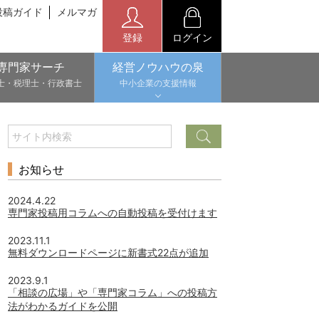
投稿ガイド
メルマガ
登録
ログイン
専門家サーチ
経営ノウハウの泉
士・税理士・行政書士
中小企業の支援情報
お知らせ
2024.4.22
専門家投稿用コラムへの自動投稿を受付けます
2023.11.1
無料ダウンロードページに新書式22点が追加
2023.9.1
「相談の広場」や「専門家コラム」への投稿方
法がわかるガイドを公開