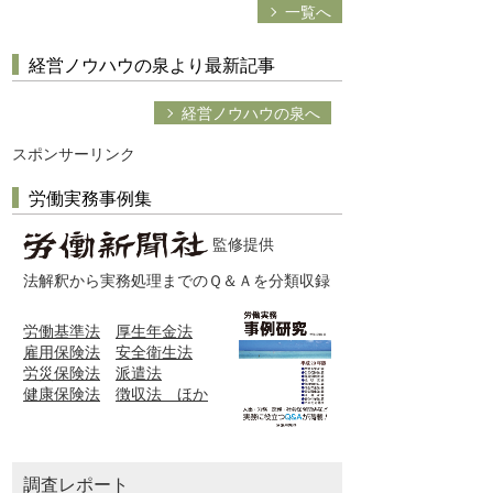
一覧へ
経営ノウハウの泉より最新記事
経営ノウハウの泉へ
スポンサーリンク
労働実務事例集
監修提供
法解釈から実務処理までのＱ＆Ａを分類収録
労働基準法
厚生年金法
雇用保険法
安全衛生法
労災保険法
派遣法
健康保険法
徴収法 ほか
調査レポート