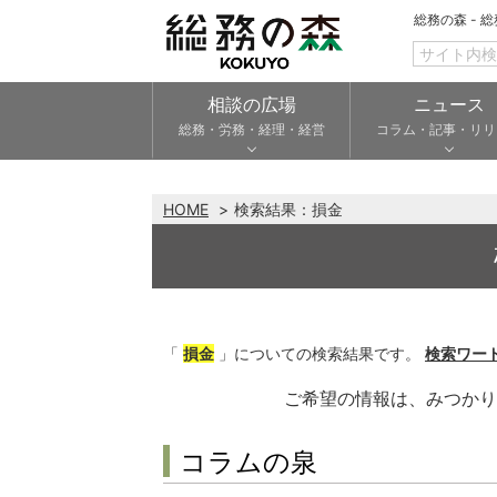
総務の森 - 
相談の広場
ニュース
総務・労務・経理・経営
コラム・記事・リリ
HOME
検索結果：
損金
「
損金
」についての検索結果です。
検索ワー
ご希望の情報は、みつか
コラムの泉