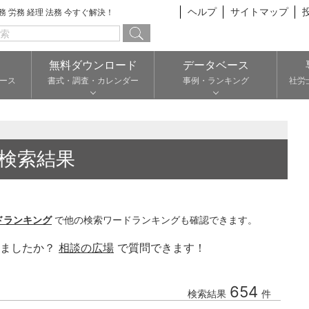
ヘルプ
サイトマップ
総務 労務 経理 法務 今すぐ解決！
無料ダウンロード
データベース
ース
書式・調査・カレンダー
事例・ランキング
社労
検索結果
ドランキング
で他の検索ワードランキングも確認できます。
りましたか？
相談の広場
で質問できます！
654
検索結果
件