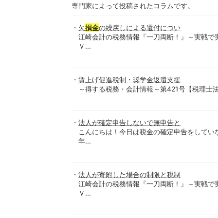
専門家によって投稿されたコラムです。
欠
損金
の繰戻しによる還付につい
江崎会計の税務情報『一刀両断！』～実戦で
Ｖ...
賃上げ促進税制・奨学金返還支援
～得する税務・会計情報～第421号【税理士法人-優和-】
法人が確定申告しないで無申告と
こんにちは！今日は税金の確定申告をしてい
年...
法人が寄附した場合の制限と税制
江崎会計の税務情報『一刀両断！』～実戦で
Ｖ...