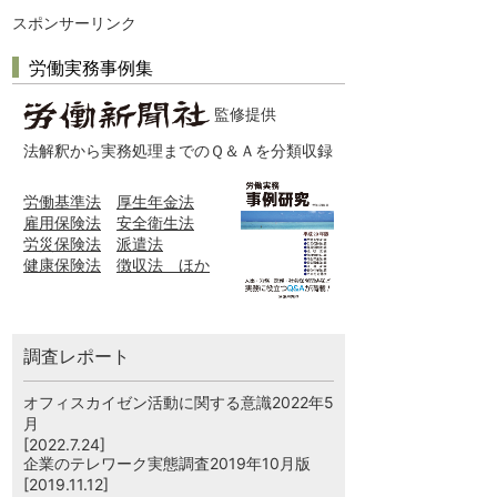
スポンサーリンク
労働実務事例集
監修提供
法解釈から実務処理までのＱ＆Ａを分類収録
労働基準法
厚生年金法
雇用保険法
安全衛生法
労災保険法
派遣法
健康保険法
徴収法 ほか
調査レポート
オフィスカイゼン活動に関する意識2022年5
月
[2022.7.24]
企業のテレワーク実態調査2019年10月版
[2019.11.12]