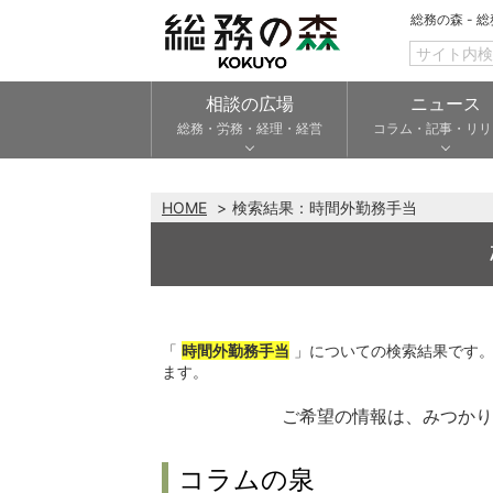
総務の森 - 
相談の広場
ニュース
総務・労務・経理・経営
コラム・記事・リリ
HOME
検索結果：
時間外勤務手当
「
時間外勤務手当
」についての検索結果です
ます。
ご希望の情報は、みつか
コラムの泉