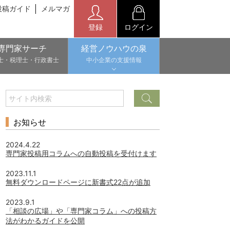
投稿ガイド
メルマガ
登録
ログイン
専門家サーチ
経営ノウハウの泉
士・税理士・行政書士
中小企業の支援情報
お知らせ
2024.4.22
専門家投稿用コラムへの自動投稿を受付けます
2023.11.1
無料ダウンロードページに新書式22点が追加
2023.9.1
「相談の広場」や「専門家コラム」への投稿方
法がわかるガイドを公開