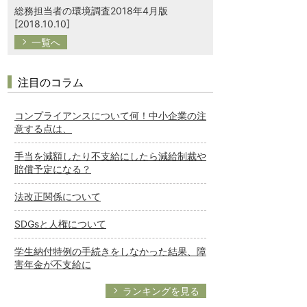
総務担当者の環境調査2018年4月版
[2018.10.10]
一覧へ
注目のコラム
コンプライアンスについて何！中小企業の注
意する点は、
手当を減額したり不支給にしたら減給制裁や
賠償予定になる？
法改正関係について
SDGsと人権について
学生納付特例の手続きをしなかった結果、障
害年金が不支給に
ランキングを見る