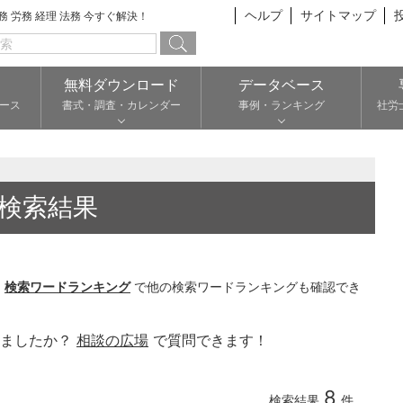
ヘルプ
サイトマップ
総務 労務 経理 法務 今すぐ解決！
無料ダウンロード
データベース
ース
書式・調査・カレンダー
事例・ランキング
社労
検索結果
。
検索ワードランキング
で他の検索ワードランキングも確認でき
りましたか？
相談の広場
で質問できます！
8
検索結果
件