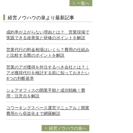
一覧へ
経営ノウハウの泉より最新記事
成約率が上がらない理由とは？ 営業現場で
実践できる改善策と研修のポイントを解説
営業代行の料金相場はいくら？費用の仕組み
と比較する際のポイントを解説
営業のアポ獲得を外注するべき会社とは？｜
アポ獲得代行を検討する前に知っておきたい
4つの判断基準
シェアオフィスの開業手順と成功戦略！費
用・注意点を解説
コワーキングスペース運営マニュアル｜開業
費用から収益化まで網羅解説
経営ノウハウの泉へ