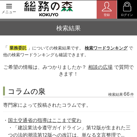
メニュー
登録
ログイン
検索結果
「
業務委託
」についての検索結果です。
検索ワードランキング
で
他の検索ワードランキングも確認できます。
ご希望の情報は、みつかりましたか？
相談の広場
で質問で
きます！
コラムの泉
66
検索結果
件
専門家によって投稿されたコラムです。
国土交通省の指導はここまで変わ
・「建設業法令遵守ガイドライン」第12版が生まれた三
つの法的潮流第12版への改訂は、単なる文言整理で...