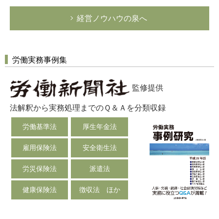
経営ノウハウの泉へ
労働実務事例集
監修提供
法解釈から実務処理までのＱ＆Ａを分類収録
労働基準法
厚生年金法
雇用保険法
安全衛生法
労災保険法
派遣法
健康保険法
徴収法 ほか