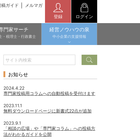
投稿ガイド
メルマガ
登録
ログイン
専門家サーチ
経営ノウハウの泉
士・税理士・行政書士
中小企業の支援情報
お知らせ
2024.4.22
専門家投稿用コラムへの自動投稿を受付けます
2023.11.1
無料ダウンロードページに新書式22点が追加
2023.9.1
「相談の広場」や「専門家コラム」への投稿方
法がわかるガイドを公開