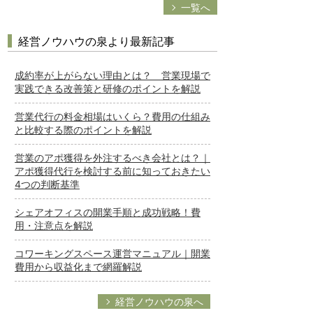
一覧へ
経営ノウハウの泉より最新記事
成約率が上がらない理由とは？ 営業現場で
実践できる改善策と研修のポイントを解説
営業代行の料金相場はいくら？費用の仕組み
と比較する際のポイントを解説
営業のアポ獲得を外注するべき会社とは？｜
アポ獲得代行を検討する前に知っておきたい
4つの判断基準
シェアオフィスの開業手順と成功戦略！費
用・注意点を解説
コワーキングスペース運営マニュアル｜開業
費用から収益化まで網羅解説
経営ノウハウの泉へ