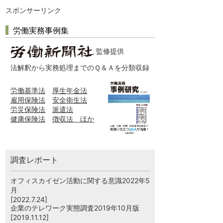
スポンサーリンク
労働実務事例集
監修提供
法解釈から実務処理までのＱ＆Ａを分類収録
労働基準法
厚生年金法
雇用保険法
安全衛生法
労災保険法
派遣法
健康保険法
徴収法 ほか
調査レポート
オフィスカイゼン活動に関する意識2022年5
月
[2022.7.24]
企業のテレワーク実態調査2019年10月版
[2019.11.12]