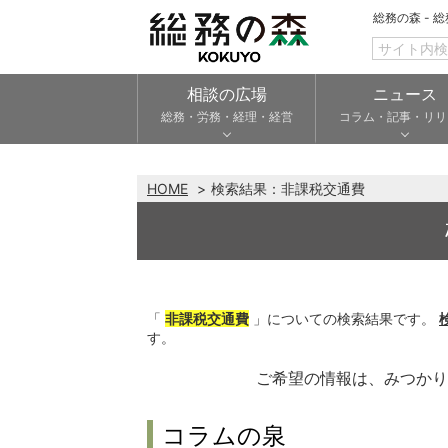
総務の森 - 
相談の広場
ニュース
総務・労務・経理・経営
コラム・記事・リリ
HOME
検索結果：
非課税交通費
「
非課税交通費
」についての検索結果です。
す。
ご希望の情報は、みつか
コラムの泉