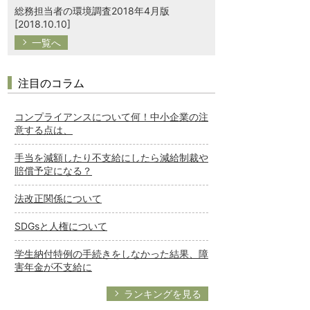
総務担当者の環境調査2018年4月版
[2018.10.10]
一覧へ
注目のコラム
コンプライアンスについて何！中小企業の注
意する点は、
手当を減額したり不支給にしたら減給制裁や
賠償予定になる？
法改正関係について
SDGsと人権について
学生納付特例の手続きをしなかった結果、障
害年金が不支給に
ランキングを見る