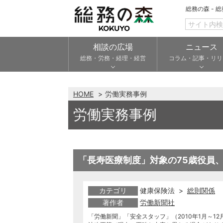
総務の森 - 
相談の広場
ニュース
総務・労務・経理・経営
コラム・記事・リリ
HOME
労働実務事例
労働実務事例
「長寿医療制度」対象の75歳役員
カテゴリ
健康保険法 >
総則関係
著作者
労働新聞社
「労働新聞」「安全スタッフ」（2010年1月～12