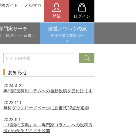
投稿ガイド
メルマガ
登録
ログイン
専門家サーチ
経営ノウハウの泉
士・税理士・行政書士
中小企業の支援情報
お知らせ
2024.4.22
専門家投稿用コラムへの自動投稿を受付けます
2023.11.1
無料ダウンロードページに新書式22点が追加
2023.9.1
「相談の広場」や「専門家コラム」への投稿方
法がわかるガイドを公開