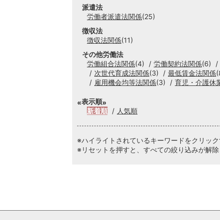
派遣法
労働者派遣法関係
(25)
徴収法
徴収法関係
(11)
その他労働法
労働組合法関係
(4)
労働契約法関係
(6)
次世代育成法関係
(3)
最低賃金法関係
(
雇用機会均等法関係
(3)
育児・介護休
表示順
新着順
人気順
※ハイライトされているキーワードをクリッ
※リセットを押すと、すべての絞り込みが解除