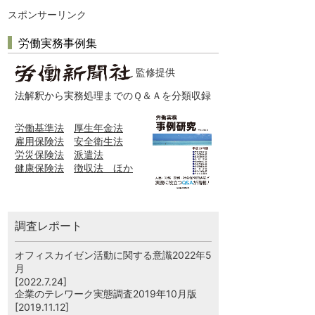
スポンサーリンク
労働実務事例集
監修提供
法解釈から実務処理までのＱ＆Ａを分類収録
労働基準法
厚生年金法
雇用保険法
安全衛生法
労災保険法
派遣法
健康保険法
徴収法 ほか
調査レポート
オフィスカイゼン活動に関する意識2022年5
月
[2022.7.24]
企業のテレワーク実態調査2019年10月版
[2019.11.12]