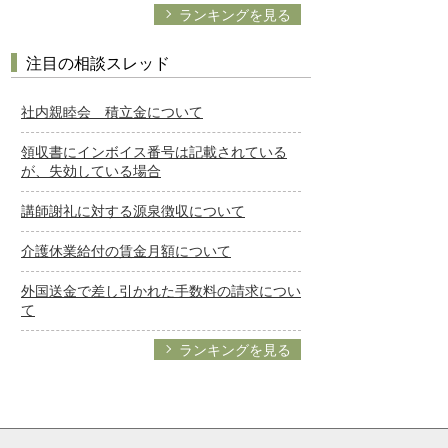
ランキングを見る
注目の相談スレッド
社内親睦会 積立金について
領収書にインボイス番号は記載されている
が、失効している場合
講師謝礼に対する源泉徴収について
介護休業給付の賃金月額について
外国送金で差し引かれた手数料の請求につい
て
ランキングを見る