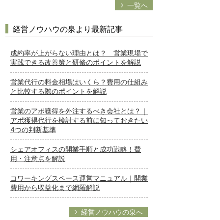
一覧へ
経営ノウハウの泉より最新記事
成約率が上がらない理由とは？ 営業現場で
実践できる改善策と研修のポイントを解説
営業代行の料金相場はいくら？費用の仕組み
と比較する際のポイントを解説
営業のアポ獲得を外注するべき会社とは？｜
アポ獲得代行を検討する前に知っておきたい
4つの判断基準
シェアオフィスの開業手順と成功戦略！費
用・注意点を解説
コワーキングスペース運営マニュアル｜開業
費用から収益化まで網羅解説
経営ノウハウの泉へ