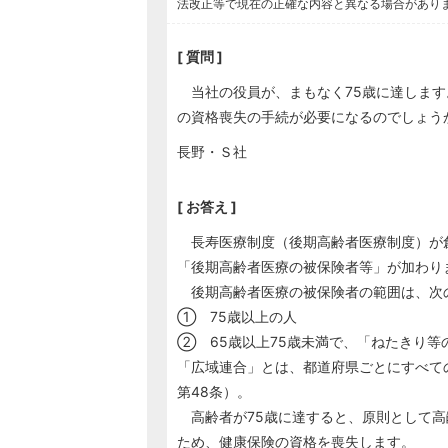
法改正等で現在の正確な内容と異なる場合があり
[ 質問 ]
当社の役員が、まもなく75歳に達します
の資格喪失の手続が必要になるのでしょう
長野・Ｓ社
[ お答え ]
長寿医療制度（後期高齢者医療制度）が
「後期高齢者医療の被保険者等」が加わり
後期高齢者医療の被保険者の範囲は、次の
① 75歳以上の人
② 65歳以上75歳未満で、「ねたきり
「広域連合」とは、都道府県ごとにすべて
第48条）。
高齢者が75歳に達すると、原則として高
ため、健康保険の資格を喪失します。