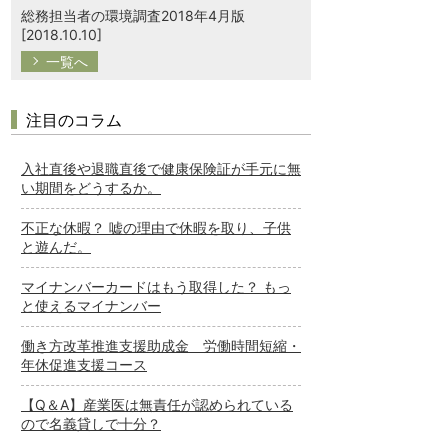
総務担当者の環境調査2018年4月版
[2018.10.10]
一覧へ
注目のコラム
入社直後や退職直後で健康保険証が手元に無
い期間をどうするか。
不正な休暇？ 嘘の理由で休暇を取り、子供
と遊んだ。
マイナンバーカードはもう取得した？ もっ
と使えるマイナンバー
働き方改革推進支援助成金 労働時間短縮・
年休促進支援コース
【Q＆A】産業医は無責任が認められている
ので名義貸しで十分？