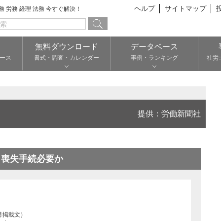
ヘルプ
サイトマップ
総務 労務 経理 法務 今すぐ解決！
無料ダウンロード
データベース
ース
書式・調査・カレンダー
事例・ランキング
社労
提供：労働新聞社
、喪失手続必要か
月掲載文）