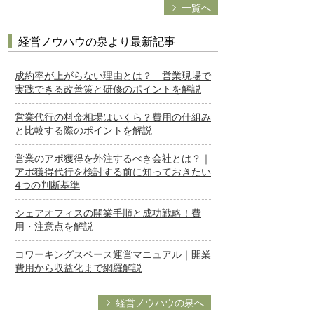
一覧へ
経営ノウハウの泉より最新記事
成約率が上がらない理由とは？ 営業現場で
実践できる改善策と研修のポイントを解説
営業代行の料金相場はいくら？費用の仕組み
と比較する際のポイントを解説
営業のアポ獲得を外注するべき会社とは？｜
アポ獲得代行を検討する前に知っておきたい
4つの判断基準
シェアオフィスの開業手順と成功戦略！費
用・注意点を解説
コワーキングスペース運営マニュアル｜開業
費用から収益化まで網羅解説
経営ノウハウの泉へ