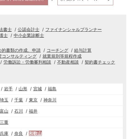
法書士
公認会計士
ファイナンシャルプランナー
護士
中小企業診断士
公的書類の作成、申請
コーチング
給与計算
営コンサルティング
就業規則等規程作成
労働訴訟・労働審判相談
不動産相談
契約書チェック
岩手
山形
宮城
福島
埼玉
千葉
東京
神奈川
富山
石川
福井
三重
兵庫
奈良
和歌山