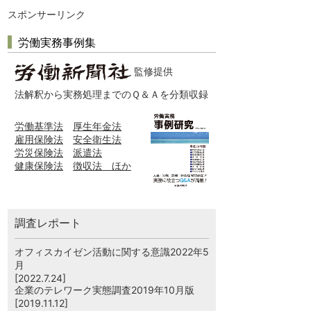
スポンサーリンク
労働実務事例集
監修提供
法解釈から実務処理までのＱ＆Ａを分類収録
労働基準法
厚生年金法
雇用保険法
安全衛生法
労災保険法
派遣法
健康保険法
徴収法 ほか
調査レポート
オフィスカイゼン活動に関する意識2022年5
月
[2022.7.24]
企業のテレワーク実態調査2019年10月版
[2019.11.12]