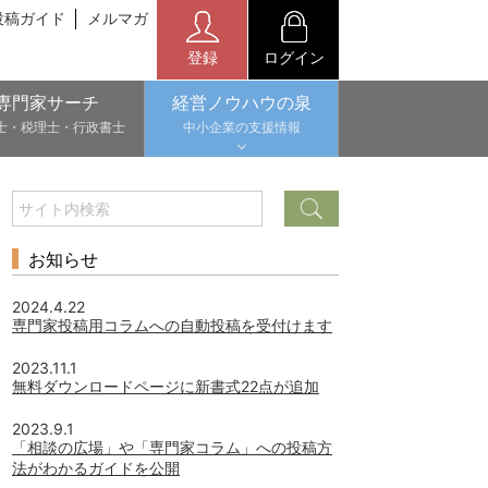
投稿ガイド
メルマガ
登録
ログイン
専門家サーチ
経営ノウハウの泉
士・税理士・行政書士
中小企業の支援情報
お知らせ
2024.4.22
専門家投稿用コラムへの自動投稿を受付けます
2023.11.1
無料ダウンロードページに新書式22点が追加
2023.9.1
「相談の広場」や「専門家コラム」への投稿方
法がわかるガイドを公開