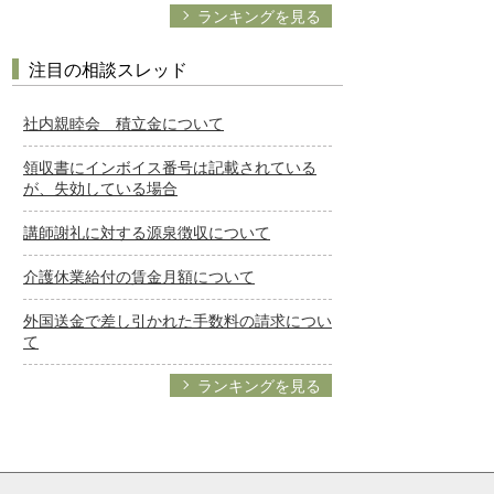
ランキングを見る
注目の相談スレッド
社内親睦会 積立金について
領収書にインボイス番号は記載されている
が、失効している場合
講師謝礼に対する源泉徴収について
介護休業給付の賃金月額について
外国送金で差し引かれた手数料の請求につい
て
ランキングを見る