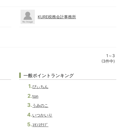
KURE税務会計事務所
1～3
(3件中)
一般ポイントランキング
ぴぃちん
ton
うみのこ
いつかいり
ﾕｷﾝｺｸﾗﾌﾞ