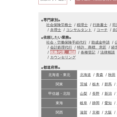
専門家別
社会保険労務士
税理士
行政書士
司
弁理士
コンサルタント
コーチ
弁
依頼したい業務
社会・労働保険手続代行
助成金申請
会計処理代行
特許、商標、意匠
経
税務代理、相談
各種登記
法律相談
カウンセリング
都道府県
北海道・東北
北海道
青森
秋田
関東
茨城
栃木
群馬
甲信越・北陸
山梨
長野
新潟
東海
岐阜
静岡
愛知
関西
滋賀
京都
大阪