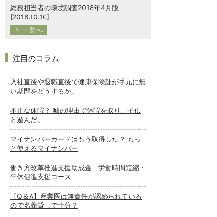
総務担当者の環境調査2018年4月版
[2018.10.10]
一覧へ
注目のコラム
入社直後や退職直後で健康保険証が手元に無
い期間をどうするか。
不正な休暇？ 嘘の理由で休暇を取り、子供
と遊んだ。
マイナンバーカードはもう取得した？ もっ
と使えるマイナンバー
働き方改革推進支援助成金 労働時間短縮・
年休促進支援コース
【Q＆A】産業医は無責任が認められている
ので名義貸しで十分？