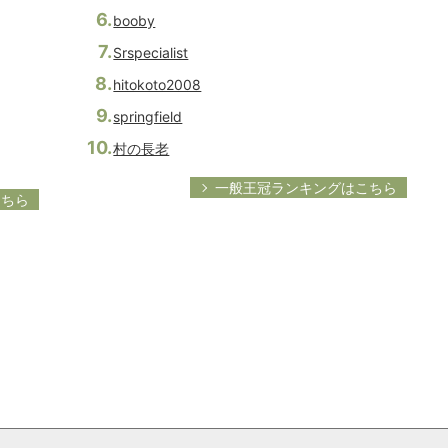
booby
Srspecialist
hitokoto2008
springfield
村の長老
一般王冠ランキングはこちら
こちら