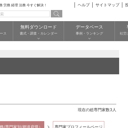
ヘルプ
サイトマップ
総務 労務 経理 法務 今すぐ解決！
無料ダウンロード
データベース
ース
書式・調査・カレンダー
事例・ランキング
社労
現在の総専門家数3人
務/専門家別/都道府県）
専門家プロフィールページ