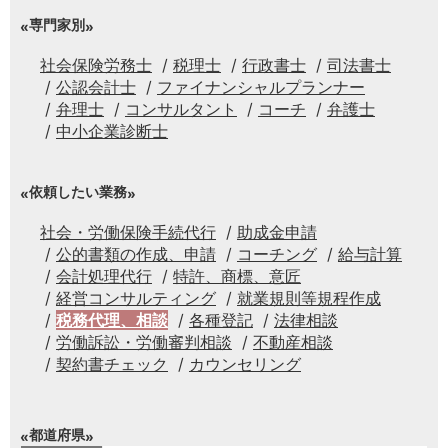
専門家別
社会保険労務士
税理士
行政書士
司法書士
公認会計士
ファイナンシャルプランナー
弁理士
コンサルタント
コーチ
弁護士
中小企業診断士
依頼したい業務
社会・労働保険手続代行
助成金申請
公的書類の作成、申請
コーチング
給与計算
会計処理代行
特許、商標、意匠
経営コンサルティング
就業規則等規程作成
税務代理、相談
各種登記
法律相談
労働訴訟・労働審判相談
不動産相談
契約書チェック
カウンセリング
都道府県