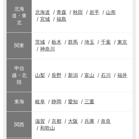
北海
北海道
青森
秋田
岩手
山形
道・東
宮城
福島
北
茨城
栃木
群馬
埼玉
千葉
東京
関東
神奈川
甲信
越・北
山梨
長野
新潟
富山
石川
福井
陸
東海
岐阜
静岡
愛知
三重
滋賀
京都
大阪
兵庫
奈良
関西
和歌山