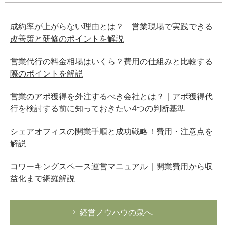
成約率が上がらない理由とは？ 営業現場で実践できる
改善策と研修のポイントを解説
営業代行の料金相場はいくら？費用の仕組みと比較する
際のポイントを解説
営業のアポ獲得を外注するべき会社とは？｜アポ獲得代
行を検討する前に知っておきたい4つの判断基準
シェアオフィスの開業手順と成功戦略！費用・注意点を
解説
コワーキングスペース運営マニュアル｜開業費用から収
益化まで網羅解説
経営ノウハウの泉へ