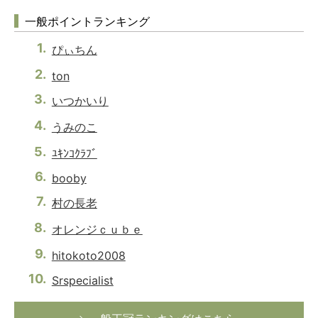
一般ポイントランキング
ぴぃちん
ton
いつかいり
うみのこ
ﾕｷﾝｺｸﾗﾌﾞ
booby
村の長老
オレンジｃｕｂｅ
hitokoto2008
Srspecialist