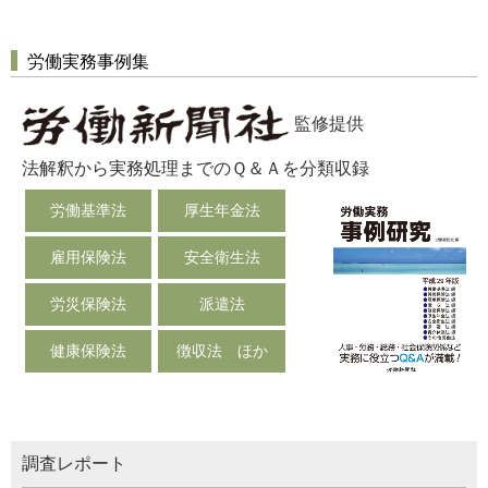
労働実務事例集
監修提供
法解釈から実務処理までのＱ＆Ａを分類収録
労働基準法
厚生年金法
雇用保険法
安全衛生法
労災保険法
派遣法
健康保険法
徴収法 ほか
調査レポート