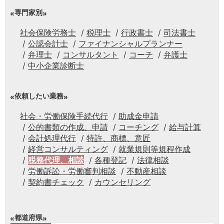
専門家別
社会保険労務士
税理士
行政書士
司法書士
公認会計士
ファイナンシャルプランナー
弁理士
コンサルタント
コーチ
弁護士
中小企業診断士
依頼したい業務
社会・労働保険手続代行
助成金申請
公的書類の作成、申請
コーチング
給与計算
会計処理代行
特許、商標、意匠
経営コンサルティング
就業規則等規程作成
税務代理、相談
各種登記
法律相談
労働訴訟・労働審判相談
不動産相談
契約書チェック
カウンセリング
都道府県