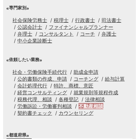
専門家別
社会保険労務士
税理士
行政書士
司法書士
公認会計士
ファイナンシャルプランナー
弁理士
コンサルタント
コーチ
弁護士
中小企業診断士
依頼したい業務
社会・労働保険手続代行
助成金申請
公的書類の作成、申請
コーチング
給与計算
会計処理代行
特許、商標、意匠
経営コンサルティング
就業規則等規程作成
税務代理、相談
各種登記
法律相談
労働訴訟・労働審判相談
不動産相談
契約書チェック
カウンセリング
都道府県