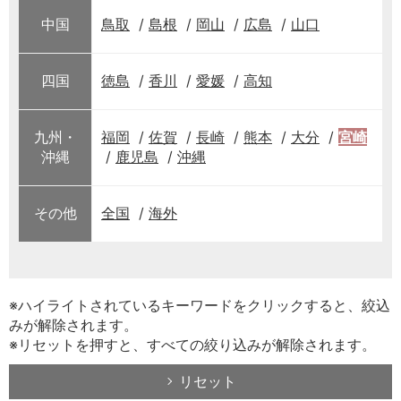
中国
鳥取
島根
岡山
広島
山口
四国
徳島
香川
愛媛
高知
九州・
福岡
佐賀
長崎
熊本
大分
宮崎
沖縄
鹿児島
沖縄
その他
全国
海外
※ハイライトされているキーワードをクリックすると、絞込
みが解除されます。
※リセットを押すと、すべての絞り込みが解除されます。
リセット