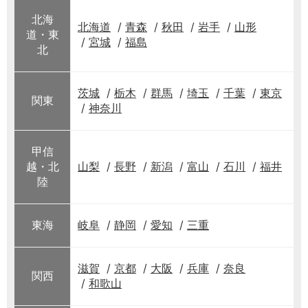
北海
北海道
青森
秋田
岩手
山形
道・東
宮城
福島
北
茨城
栃木
群馬
埼玉
千葉
東京
関東
神奈川
甲信
越・北
山梨
長野
新潟
富山
石川
福井
陸
東海
岐阜
静岡
愛知
三重
滋賀
京都
大阪
兵庫
奈良
関西
和歌山