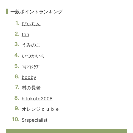
一般ポイントランキング
ぴぃちん
ton
うみのこ
いつかいり
ﾕｷﾝｺｸﾗﾌﾞ
booby
村の長老
hitokoto2008
オレンジｃｕｂｅ
Srspecialist