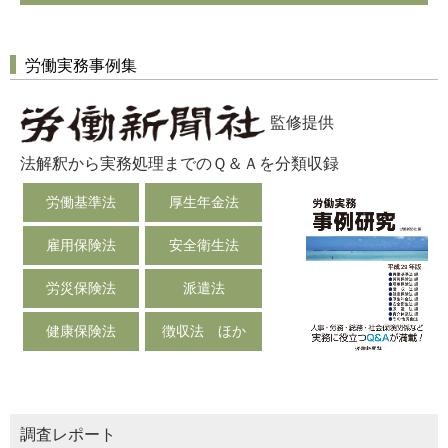
労働実務事例集
監修提供
法解釈から実務処理までのＱ＆Ａを分類収録
労働基準法
厚生年金法
雇用保険法
安全衛生法
労災保険法
派遣法
健康保険法
徴収法 ほか
調査レポート