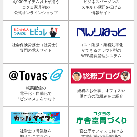
4,000アイテム以上が揃う
ビジネスパーソンの
コクヨ家具初の
スキルと視野を拡げる
公式オンラインショップ
情報サイト
社会保険労務士（社労士）
コスト削減・業務効率化
専門の求人サイト
ができるクラウド型の
WEB購買管理システム
帳票配信の
総務のお仕事、オフィスや
電子化・自動化で
働き方の取組みをご紹介
「ビジネス」をつなぐ
社労士０号業務を
官公庁オフィスにおける
掘り起こすラジオ
文書削減や備品管理の