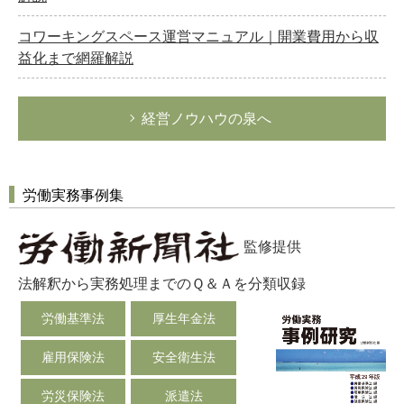
コワーキングスペース運営マニュアル｜開業費用から収
益化まで網羅解説
経営ノウハウの泉へ
労働実務事例集
監修提供
法解釈から実務処理までのＱ＆Ａを分類収録
労働基準法
厚生年金法
雇用保険法
安全衛生法
労災保険法
派遣法