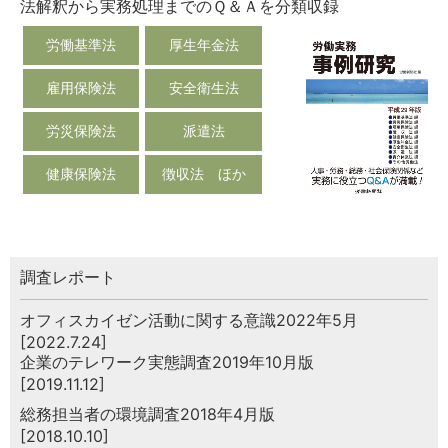
法解釈から実務処理までのＱ＆Ａを分類収録
労働基準法
厚生年金法
雇用保険法
安全衛生法
労災保険法
派遣法
健康保険法
徴収法 ほか
調査レポート
オフィスカイゼン活動に関する意識2022年5月
[2022.7.24]
企業のテレワーク実態調査2019年10月版
[2019.11.12]
総務担当者の環境調査2018年4月版
[2018.10.10]