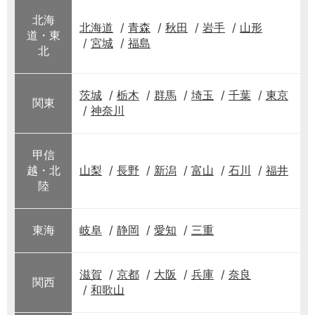
北海
北海道
青森
秋田
岩手
山形
道・東
宮城
福島
北
茨城
栃木
群馬
埼玉
千葉
東京
関東
神奈川
甲信
越・北
山梨
長野
新潟
富山
石川
福井
陸
東海
岐阜
静岡
愛知
三重
滋賀
京都
大阪
兵庫
奈良
関西
和歌山