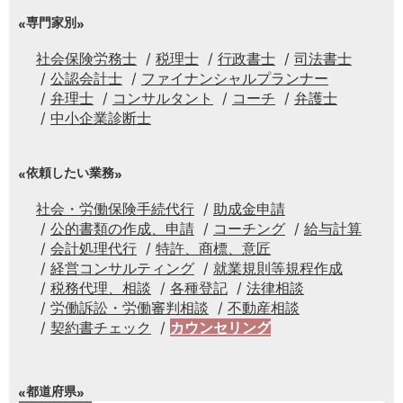
専門家別
社会保険労務士
税理士
行政書士
司法書士
公認会計士
ファイナンシャルプランナー
弁理士
コンサルタント
コーチ
弁護士
中小企業診断士
依頼したい業務
社会・労働保険手続代行
助成金申請
公的書類の作成、申請
コーチング
給与計算
会計処理代行
特許、商標、意匠
経営コンサルティング
就業規則等規程作成
税務代理、相談
各種登記
法律相談
労働訴訟・労働審判相談
不動産相談
契約書チェック
カウンセリング
都道府県