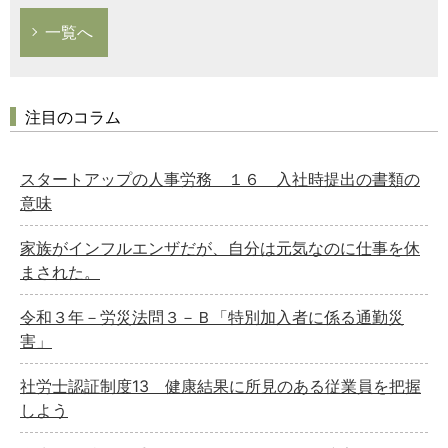
一覧へ
注目のコラム
スタートアップの人事労務 １６ 入社時提出の書類の
意味
家族がインフルエンザだが、自分は元気なのに仕事を休
まされた。
令和３年－労災法問３－Ｂ「特別加入者に係る通勤災
害」
社労士認証制度13 健康結果に所見のある従業員を把握
しよう