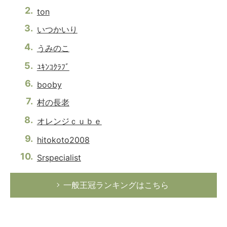
ton
いつかいり
うみのこ
ﾕｷﾝｺｸﾗﾌﾞ
booby
村の長老
オレンジｃｕｂｅ
hitokoto2008
Srspecialist
一般王冠ランキングはこちら