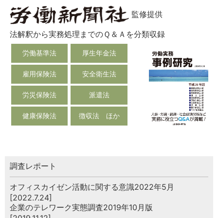
監修提供
法解釈から実務処理までのＱ＆Ａを分類収録
労働基準法
厚生年金法
雇用保険法
安全衛生法
労災保険法
派遣法
健康保険法
徴収法 ほか
調査レポート
オフィスカイゼン活動に関する意識2022年5月
[2022.7.24]
企業のテレワーク実態調査2019年10月版
[2019.11.12]