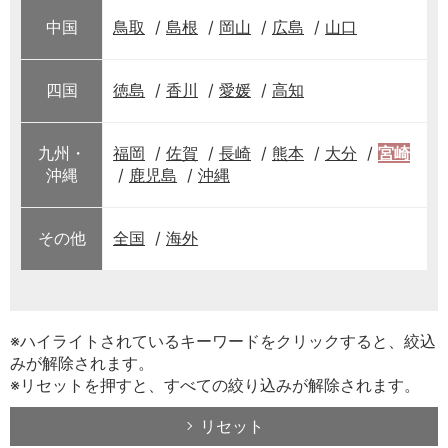
中国
鳥取
島根
岡山
広島
山口
四国
徳島
香川
愛媛
高知
九州・
福岡
佐賀
長崎
熊本
大分
宮崎
沖縄
鹿児島
沖縄
その他
全国
海外
※ハイライトされているキーワードをクリックすると、絞込
みが解除されます。
※リセットを押すと、すべての絞り込みが解除されます。
リセット