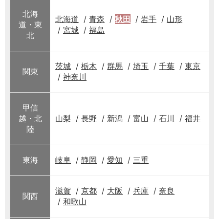
北海
北海道
青森
秋田
岩手
山形
道・東
宮城
福島
北
茨城
栃木
群馬
埼玉
千葉
東京
関東
神奈川
甲信
越・北
山梨
長野
新潟
富山
石川
福井
陸
東海
岐阜
静岡
愛知
三重
滋賀
京都
大阪
兵庫
奈良
関西
和歌山