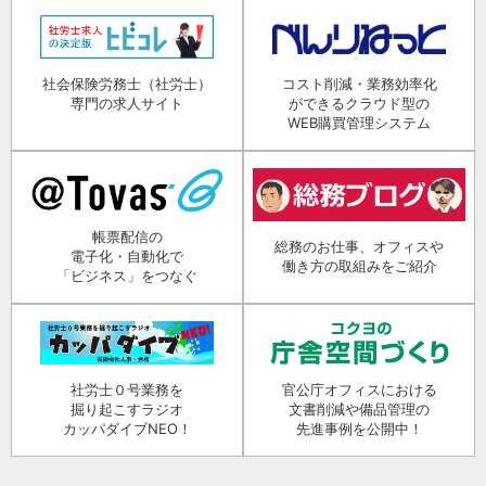
社会保険労務士（社労士）
コスト削減・業務効率化
専門の求人サイト
ができるクラウド型の
WEB購買管理システム
帳票配信の
総務のお仕事、オフィスや
電子化・自動化で
働き方の取組みをご紹介
「ビジネス」をつなぐ
社労士０号業務を
官公庁オフィスにおける
掘り起こすラジオ
文書削減や備品管理の
カッパダイブNEO！
先進事例を公開中！