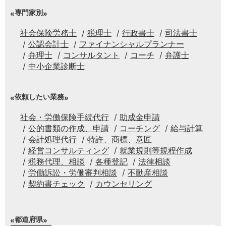
専門家別
社会保険労務士
税理士
行政書士
司法書士
公認会計士
ファイナンシャルプランナー
弁理士
コンサルタント
コーチ
弁護士
中小企業診断士
依頼したい業務
社会・労働保険手続代行
助成金申請
公的書類の作成、申請
コーチング
給与計算
会計処理代行
特許、商標、意匠
経営コンサルティング
就業規則等規程作成
税務代理、相談
各種登記
法律相談
労働訴訟・労働審判相談
不動産相談
契約書チェック
カウンセリング
都道府県