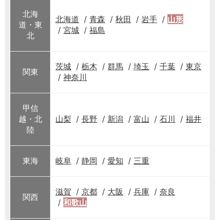
北海
北海道
青森
秋田
岩手
山形
道・東
宮城
福島
北
茨城
栃木
群馬
埼玉
千葉
東京
関東
神奈川
甲信
越・北
山梨
長野
新潟
富山
石川
福井
陸
東海
岐阜
静岡
愛知
三重
滋賀
京都
大阪
兵庫
奈良
関西
和歌山