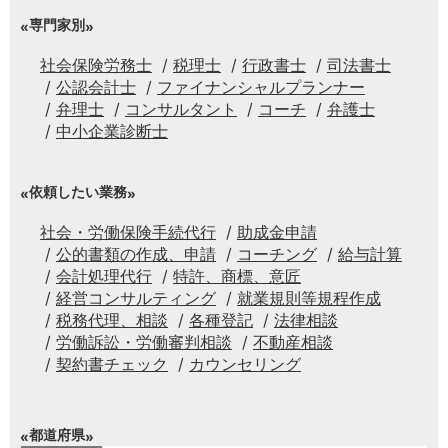
専門家別
社会保険労務士
税理士
行政書士
司法書士
公認会計士
ファイナンシャルプランナー
弁理士
コンサルタント
コーチ
弁護士
中小企業診断士
依頼したい業務
社会・労働保険手続代行
助成金申請
公的書類の作成、申請
コーチング
給与計算
会計処理代行
特許、商標、意匠
経営コンサルティング
就業規則等規程作成
税務代理、相談
各種登記
法律相談
労働訴訟・労働審判相談
不動産相談
契約書チェック
カウンセリング
都道府県