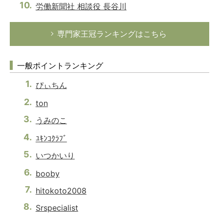
労働新聞社 相談役 長谷川
専門家王冠ランキングはこちら
一般ポイントランキング
ぴぃちん
ton
うみのこ
ﾕｷﾝｺｸﾗﾌﾞ
いつかいり
booby
hitokoto2008
Srspecialist