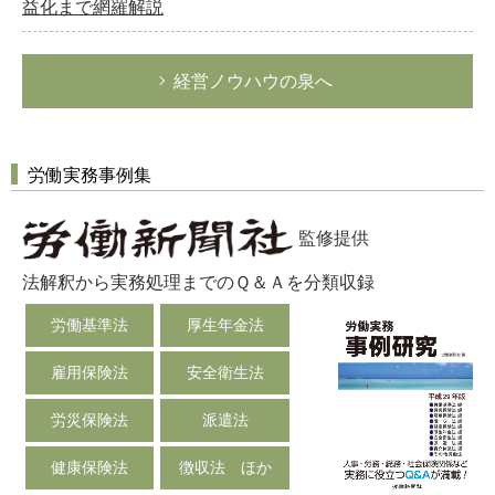
益化まで網羅解説
経営ノウハウの泉へ
労働実務事例集
監修提供
法解釈から実務処理までのＱ＆Ａを分類収録
労働基準法
厚生年金法
雇用保険法
安全衛生法
労災保険法
派遣法
健康保険法
徴収法 ほか