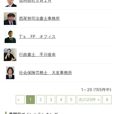
合同会社５Ｗ１Ｈ
西尾努司法書士事務所
T’ｓ FP オフィス
行政書士 手川俊幸
社会保険労務士 大友事務所
1～20
(155件中)
1
2
3
4
5
次の20件
8