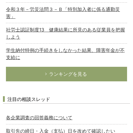
令和３年－労災法問３－Ｂ「特別加入者に係る通勤災
害」
社労士認証制度13 健康結果に所見のある従業員を把握
しよう
学生納付特例の手続きをしなかった結果、障害年金が不
支給に
ランキングを見る
注目の相談スレッド
各企業調査の回答義務について
取引先の締日・入金（支払）日を改めて確認したい