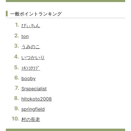
一般ポイントランキング
ぴぃちん
ton
うみのこ
いつかいり
ﾕｷﾝｺｸﾗﾌﾞ
booby
Srspecialist
hitokoto2008
springfield
村の長老