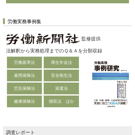
労働実務事例集
監修提供
法解釈から実務処理までのＱ＆Ａを分類収録
労働基準法
厚生年金法
雇用保険法
安全衛生法
労災保険法
派遣法
健康保険法
徴収法 ほか
調査レポート