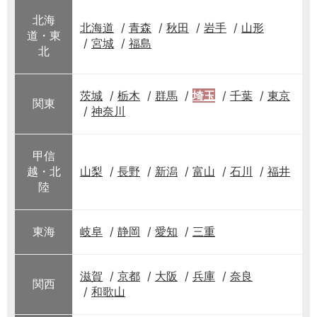
北海
北海道
青森
秋田
岩手
山形
道・東
宮城
福島
北
茨城
栃木
群馬
埼玉
千葉
東京
関東
神奈川
甲信
越・北
山梨
長野
新潟
富山
石川
福井
陸
東海
岐阜
静岡
愛知
三重
滋賀
京都
大阪
兵庫
奈良
関西
和歌山