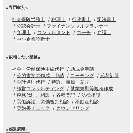
専門家別
社会保険労務士
税理士
行政書士
司法書士
公認会計士
ファイナンシャルプランナー
弁理士
コンサルタント
コーチ
弁護士
中小企業診断士
依頼したい業務
社会・労働保険手続代行
助成金申請
公的書類の作成、申請
コーチング
給与計算
会計処理代行
特許、商標、意匠
経営コンサルティング
就業規則等規程作成
税務代理、相談
各種登記
法律相談
労働訴訟・労働審判相談
不動産相談
契約書チェック
カウンセリング
都道府県