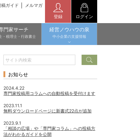
投稿ガイド
メルマガ
登録
ログイン
専門家サーチ
経営ノウハウの泉
士・税理士・行政書士
中小企業の支援情報
お知らせ
2024.4.22
専門家投稿用コラムへの自動投稿を受付けます
2023.11.1
無料ダウンロードページに新書式22点が追加
2023.9.1
「相談の広場」や「専門家コラム」への投稿方
法がわかるガイドを公開