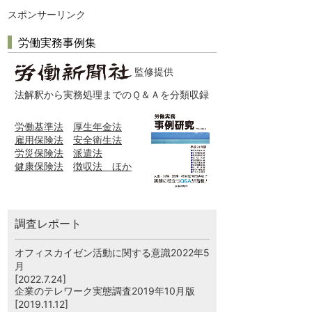
スポンサーリンク
労働実務事例集
監修提供
法解釈から実務処理までのＱ＆Ａを分類収録
労働基準法
厚生年金法
雇用保険法
安全衛生法
労災保険法
派遣法
健康保険法
徴収法 ほか
調査レポート
オフィスカイゼン活動に関する意識2022年5
月
[2022.7.24]
企業のテレワーク実態調査2019年10月版
[2019.11.12]