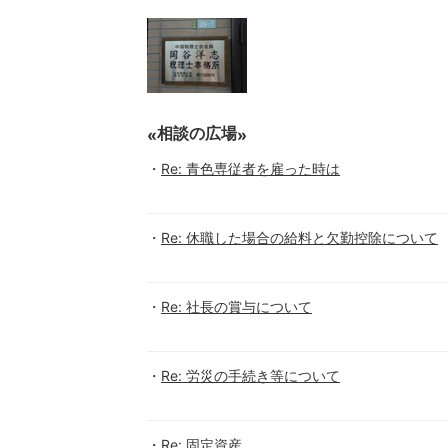
相談の広場
Re: 青色専従者を雇った時は
Re: 休職した場合の給料と欠勤控除について
Re: 社長の賞与について
Re: 労災の手続き等について
Re: 固定資産