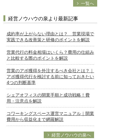
一覧へ
経営ノウハウの泉より最新記事
成約率が上がらない理由とは？ 営業現場で
実践できる改善策と研修のポイントを解説
営業代行の料金相場はいくら？費用の仕組み
と比較する際のポイントを解説
営業のアポ獲得を外注するべき会社とは？｜
アポ獲得代行を検討する前に知っておきたい
4つの判断基準
シェアオフィスの開業手順と成功戦略！費
用・注意点を解説
コワーキングスペース運営マニュアル｜開業
費用から収益化まで網羅解説
経営ノウハウの泉へ