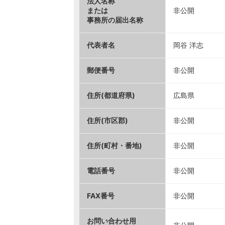
法人名称
または
非公開
事務所の届出名称
代表者名
岡谷 洋志
郵便番号
非公開
住所(都道府県)
広島県
住所(市区郡)
非公開
住所(町村・番地)
非公開
電話番号
非公開
FAX番号
非公開
お問い合わせ用