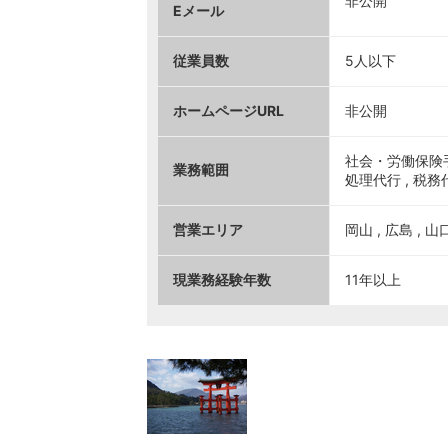
非公開
Eメール
従業員数
5人以下
ホームページURL
非公開
社会・労働保険手続
業務範囲
処理代行 , 税
営業エリア
岡山 , 広島 , 山
現業務経験年数
11年以上