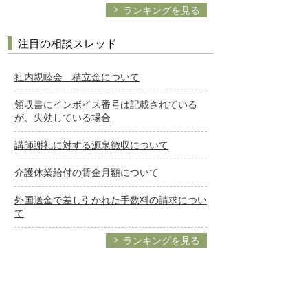
ランキングを見る
注目の相談スレッド
社内親睦会 積立金について
領収書にインボイス番号は記載されている
が、失効している場合
講師謝礼に対する源泉徴収について
介護休業給付の賃金月額について
外国送金で差し引かれた手数料の請求につい
て
ランキングを見る