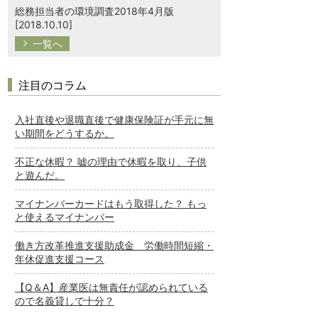
総務担当者の環境調査2018年4月版
[2018.10.10]
一覧へ
注目のコラム
入社直後や退職直後で健康保険証が手元に無
い期間をどうするか。
不正な休暇？ 嘘の理由で休暇を取り、子供
と遊んだ。
マイナンバーカードはもう取得した？ もっ
と使えるマイナンバー
働き方改革推進支援助成金 労働時間短縮・
年休促進支援コース
【Q＆A】産業医は無責任が認められている
ので名義貸しで十分？