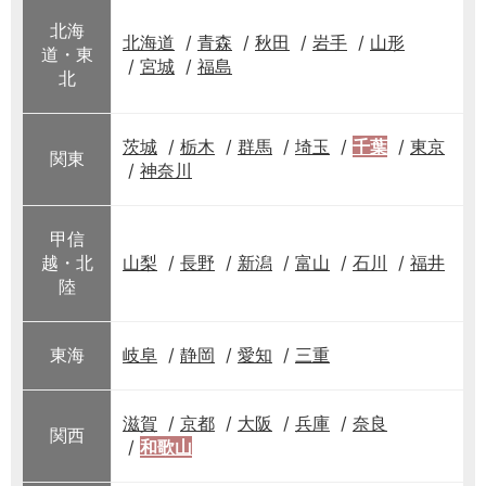
北海
北海道
青森
秋田
岩手
山形
道・東
宮城
福島
北
茨城
栃木
群馬
埼玉
千葉
東京
関東
神奈川
甲信
越・北
山梨
長野
新潟
富山
石川
福井
陸
東海
岐阜
静岡
愛知
三重
滋賀
京都
大阪
兵庫
奈良
関西
和歌山