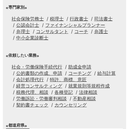
専門家別
社会保険労務士
税理士
行政書士
司法書士
公認会計士
ファイナンシャルプランナー
弁理士
コンサルタント
コーチ
弁護士
中小企業診断士
依頼したい業務
社会・労働保険手続代行
助成金申請
公的書類の作成、申請
コーチング
給与計算
会計処理代行
特許、商標、意匠
経営コンサルティング
就業規則等規程作成
税務代理、相談
各種登記
法律相談
労働訴訟・労働審判相談
不動産相談
契約書チェック
カウンセリング
都道府県