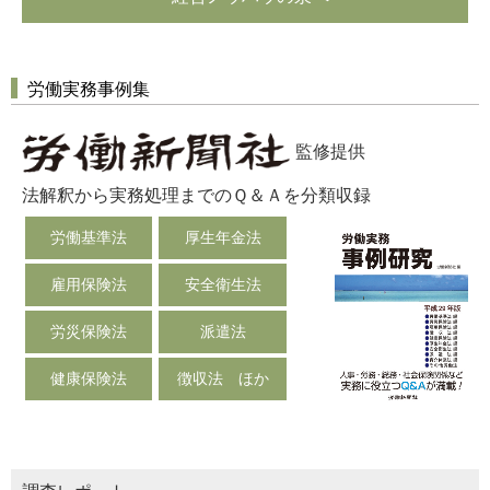
労働実務事例集
監修提供
法解釈から実務処理までのＱ＆Ａを分類収録
労働基準法
厚生年金法
雇用保険法
安全衛生法
労災保険法
派遣法
健康保険法
徴収法 ほか