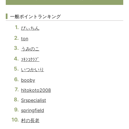
一般ポイントランキング
ぴぃちん
ton
うみのこ
ﾕｷﾝｺｸﾗﾌﾞ
いつかいり
booby
hitokoto2008
Srspecialist
springfield
村の長老