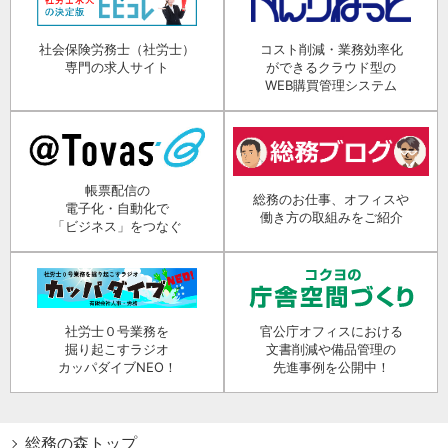
社会保険労務士（社労士）
コスト削減・業務効率化
専門の求人サイト
ができるクラウド型の
WEB購買管理システム
帳票配信の
総務のお仕事、オフィスや
電子化・自動化で
働き方の取組みをご紹介
「ビジネス」をつなぐ
社労士０号業務を
官公庁オフィスにおける
掘り起こすラジオ
文書削減や備品管理の
カッパダイブNEO！
先進事例を公開中！
総務の森トップ