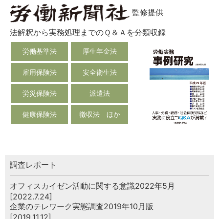
監修提供
法解釈から実務処理までのＱ＆Ａを分類収録
労働基準法
厚生年金法
雇用保険法
安全衛生法
労災保険法
派遣法
健康保険法
徴収法 ほか
調査レポート
オフィスカイゼン活動に関する意識2022年5月
[2022.7.24]
企業のテレワーク実態調査2019年10月版
[2019.11.12]