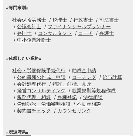
専門家別
社会保険労務士
税理士
行政書士
司法書士
公認会計士
ファイナンシャルプランナー
弁理士
コンサルタント
コーチ
弁護士
中小企業診断士
依頼したい業務
社会・労働保険手続代行
助成金申請
公的書類の作成、申請
コーチング
給与計算
会計処理代行
特許、商標、意匠
経営コンサルティング
就業規則等規程作成
税務代理、相談
各種登記
法律相談
労働訴訟・労働審判相談
不動産相談
契約書チェック
カウンセリング
都道府県