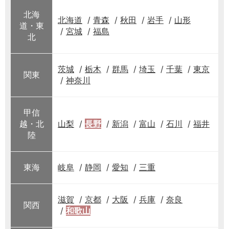
北海
北海道
青森
秋田
岩手
山形
道・東
宮城
福島
北
茨城
栃木
群馬
埼玉
千葉
東京
関東
神奈川
甲信
越・北
山梨
長野
新潟
富山
石川
福井
陸
東海
岐阜
静岡
愛知
三重
滋賀
京都
大阪
兵庫
奈良
関西
和歌山