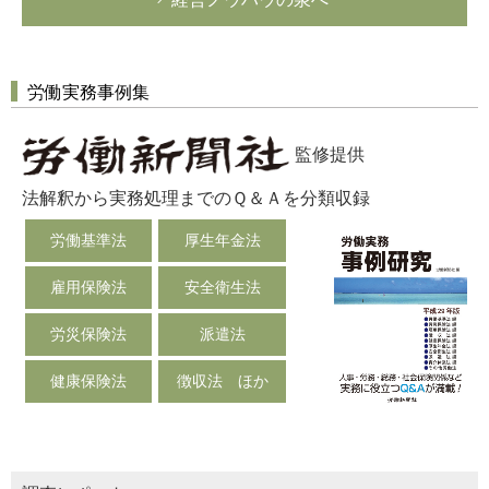
労働実務事例集
監修提供
法解釈から実務処理までのＱ＆Ａを分類収録
労働基準法
厚生年金法
雇用保険法
安全衛生法
労災保険法
派遣法
健康保険法
徴収法 ほか