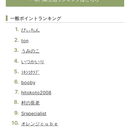
一般ポイントランキング
ぴぃちん
ton
うみのこ
いつかいり
ﾕｷﾝｺｸﾗﾌﾞ
booby
hitokoto2008
村の長老
Srspecialist
オレンジｃｕｂｅ