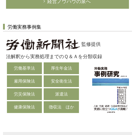
経営ノウハウの泉へ
労働実務事例集
監修提供
法解釈から実務処理までのＱ＆Ａを分類収録
労働基準法
厚生年金法
雇用保険法
安全衛生法
労災保険法
派遣法
健康保険法
徴収法 ほか