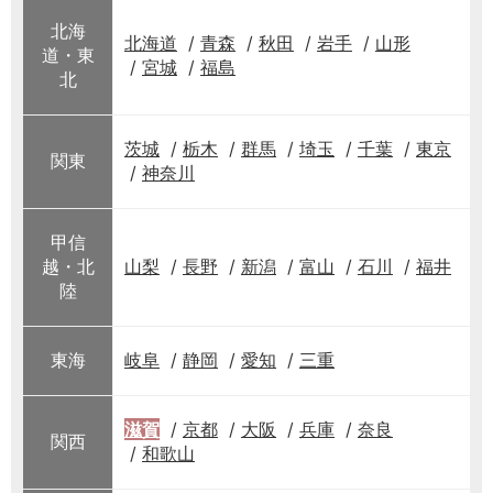
北海
北海道
青森
秋田
岩手
山形
道・東
宮城
福島
北
茨城
栃木
群馬
埼玉
千葉
東京
関東
神奈川
甲信
越・北
山梨
長野
新潟
富山
石川
福井
陸
東海
岐阜
静岡
愛知
三重
滋賀
京都
大阪
兵庫
奈良
関西
和歌山