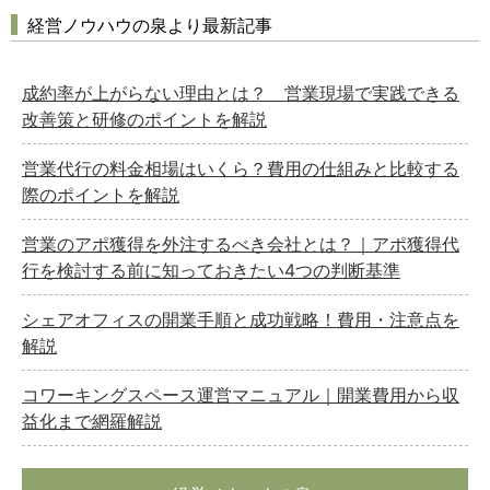
経営ノウハウの泉より最新記事
成約率が上がらない理由とは？ 営業現場で実践できる
改善策と研修のポイントを解説
営業代行の料金相場はいくら？費用の仕組みと比較する
際のポイントを解説
営業のアポ獲得を外注するべき会社とは？｜アポ獲得代
行を検討する前に知っておきたい4つの判断基準
シェアオフィスの開業手順と成功戦略！費用・注意点を
解説
コワーキングスペース運営マニュアル｜開業費用から収
益化まで網羅解説