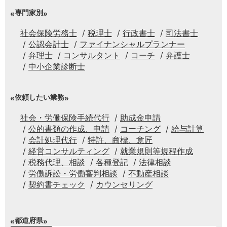
専門家別
社会保険労務士
税理士
行政書士
司法書士
公認会計士
ファイナンシャルプランナー
弁理士
コンサルタント
コーチ
弁護士
中小企業診断士
依頼したい業務
社会・労働保険手続代行
助成金申請
公的書類の作成、申請
コーチング
給与計算
会計処理代行
特許、商標、意匠
経営コンサルティング
就業規則等規程作成
税務代理、相談
各種登記
法律相談
労働訴訟・労働審判相談
不動産相談
契約書チェック
カウンセリング
都道府県