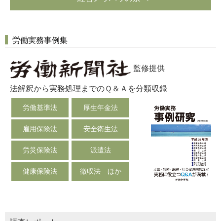
労働実務事例集
監修提供
法解釈から実務処理までのＱ＆Ａを分類収録
労働基準法
厚生年金法
雇用保険法
安全衛生法
労災保険法
派遣法
健康保険法
徴収法 ほか