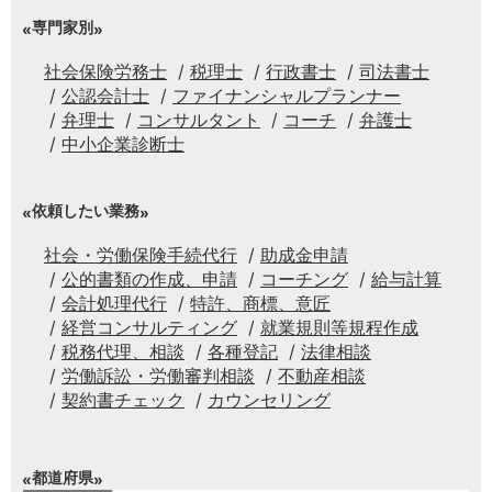
専門家別
社会保険労務士
税理士
行政書士
司法書士
公認会計士
ファイナンシャルプランナー
弁理士
コンサルタント
コーチ
弁護士
中小企業診断士
依頼したい業務
社会・労働保険手続代行
助成金申請
公的書類の作成、申請
コーチング
給与計算
会計処理代行
特許、商標、意匠
経営コンサルティング
就業規則等規程作成
税務代理、相談
各種登記
法律相談
労働訴訟・労働審判相談
不動産相談
契約書チェック
カウンセリング
都道府県