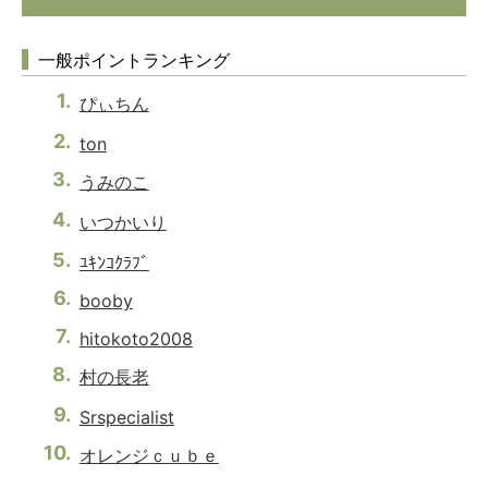
一般ポイントランキング
ぴぃちん
ton
うみのこ
いつかいり
ﾕｷﾝｺｸﾗﾌﾞ
booby
hitokoto2008
村の長老
Srspecialist
オレンジｃｕｂｅ