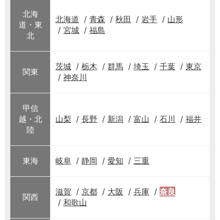
北海
北海道
青森
秋田
岩手
山形
道・東
宮城
福島
北
茨城
栃木
群馬
埼玉
千葉
東京
関東
神奈川
甲信
越・北
山梨
長野
新潟
富山
石川
福井
陸
東海
岐阜
静岡
愛知
三重
滋賀
京都
大阪
兵庫
奈良
関西
和歌山