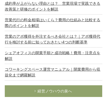
成約率が上がらない理由とは？ 営業現場で実践できる
改善策と研修のポイントを解説
営業代行の料金相場はいくら？費用の仕組みと比較する
際のポイントを解説
営業のアポ獲得を外注するべき会社とは？｜アポ獲得代
行を検討する前に知っておきたい4つの判断基準
シェアオフィスの開業手順と成功戦略！費用・注意点を
解説
コワーキングスペース運営マニュアル｜開業費用から収
益化まで網羅解説
経営ノウハウの泉へ