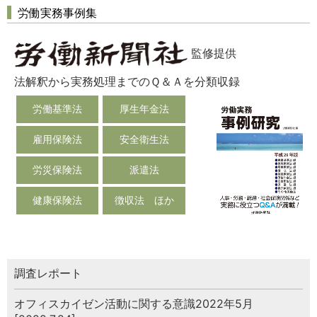
労働実務事例集
監修提供
法解釈から実務処理までのＱ＆Ａを分類収録
労働基準法
厚生年金法
雇用保険法
安全衛生法
労災保険法
派遣法
健康保険法
徴収法 ほか
調査レポート
オフィスカイゼン活動に関する意識2022年5月