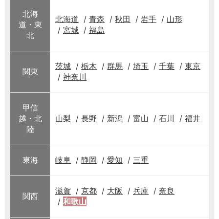
北海
北海道
青森
秋田
岩手
山形
道・東
宮城
福島
北
茨城
栃木
群馬
埼玉
千葉
東京
関東
神奈川
甲信
越・北
山梨
長野
新潟
富山
石川
福井
陸
東海
岐阜
静岡
愛知
三重
滋賀
京都
大阪
兵庫
奈良
関西
和歌山