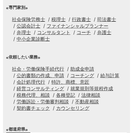
専門家別
社会保険労務士
税理士
行政書士
司法書士
公認会計士
ファイナンシャルプランナー
弁理士
コンサルタント
コーチ
弁護士
中小企業診断士
依頼したい業務
社会・労働保険手続代行
助成金申請
公的書類の作成、申請
コーチング
給与計算
会計処理代行
特許、商標、意匠
経営コンサルティング
就業規則等規程作成
税務代理、相談
各種登記
法律相談
労働訴訟・労働審判相談
不動産相談
契約書チェック
カウンセリング
都道府県