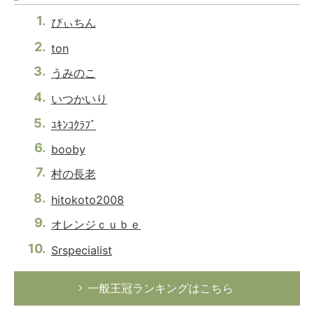
ぴぃちん
ton
うみのこ
いつかいり
ﾕｷﾝｺｸﾗﾌﾞ
booby
村の長老
hitokoto2008
オレンジｃｕｂｅ
Srspecialist
一般王冠ランキングはこちら