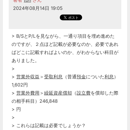
著者
ton
さん
2024年08月14日 19:05
> B/SとP/Lを見ながら、一通り項目を埋め進めた
のですが、２点ほど記載が必要なのか、必要であれ
ばどこに記載すればよいのか、がわからない科目が
ありました。
>
>
営業外収益
＞
受取利息
（普通
預金
についた
利息
）
1,602円
>
営業外費用
＞
繰延資産償却
（
設立費
を償却した際
の相手科目）246,848
> 円
>
> これらは記載は必要でしょうか？