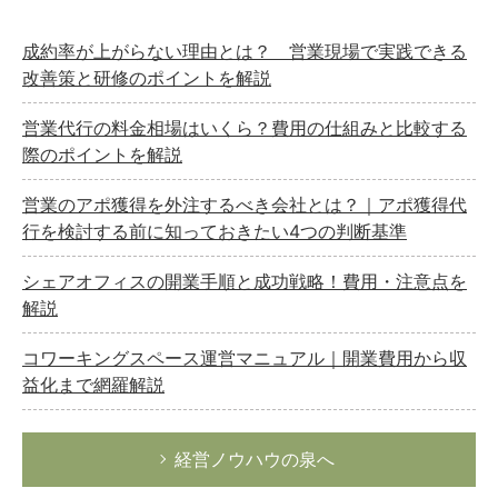
経営の知恵
総務の給湯室
成約率が上がらない理由とは？ 営業現場で実践できる
改善策と研修のポイントを解説
秘書のノウハウ
次へ
営業代行の料金相場はいくら？費用の仕組みと比較する
際のポイントを解説
営業のアポ獲得を外注するべき会社とは？｜アポ獲得代
行を検討する前に知っておきたい4つの判断基準
シェアオフィスの開業手順と成功戦略！費用・注意点を
解説
コワーキングスペース運営マニュアル｜開業費用から収
益化まで網羅解説
経営ノウハウの泉へ