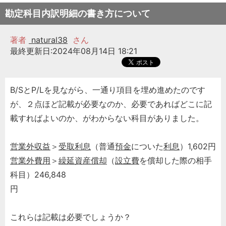
勘定科目内訳明細の書き方について
著者
natural38
さん
最終更新日:2024年08月14日 18:21
B/SとP/Lを見ながら、一通り項目を埋め進めたのです
が、２点ほど記載が必要なのか、必要であればどこに記
載すればよいのか、がわからない科目がありました。
営業外収益
＞
受取利息
（普通
預金
についた
利息
）1,602円
営業外費用
＞
繰延資産償却
（
設立費
を償却した際の相手
科目）246,848
円
これらは記載は必要でしょうか？