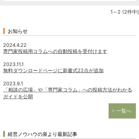
1～2
(2件中)
お知らせ
2024.4.22
専門家投稿用コラムへの自動投稿を受付けます
2023.11.1
無料ダウンロードページに新書式22点が追加
2023.9.1
「相談の広場」や「専門家コラム」への投稿方法がわかる
どのカテゴリーに投稿しますか？
ガイドを公開
選択してください
一覧へ
労務管理
税務経理
企業法務
経営ノウハウの泉より最新記事