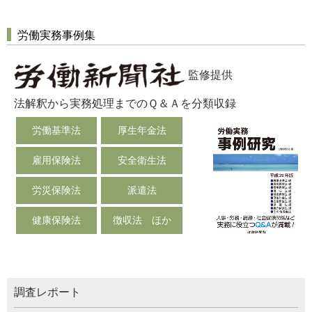
労働実務事例集
監修提供
法解釈から実務処理までのＱ＆Ａを分類収録
労働基準法
厚生年金法
雇用保険法
安全衛生法
労災保険法
派遣法
健康保険法
徴収法 ほか
調査レポート