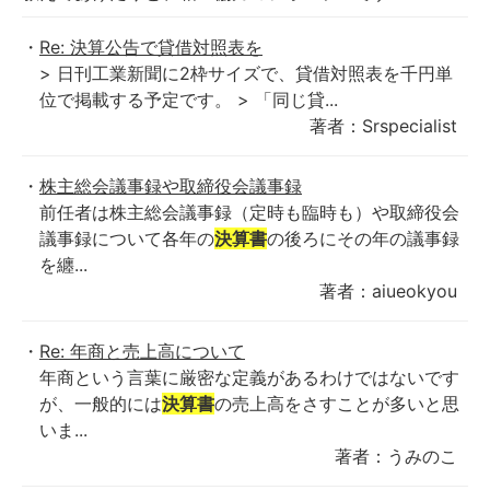
Re: 決算公告で貸借対照表を
> 日刊工業新聞に2枠サイズで、貸借対照表を千円単
位で掲載する予定です。 > 「同じ貸...
著者：Srspecialist
株主総会議事録や取締役会議事録
前任者は株主総会議事録（定時も臨時も）や取締役会
議事録について各年の
決算書
の後ろにその年の議事録
を纏...
著者：aiueokyou
Re: 年商と売上高について
年商という言葉に厳密な定義があるわけではないです
が、一般的には
決算書
の売上高をさすことが多いと思
いま...
著者：うみのこ