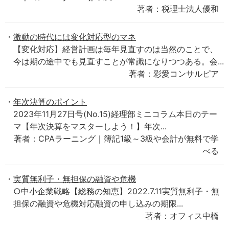
著者：税理士法人優和
激動の時代には変化対応型のマネ
【変化対応】経営計画は毎年見直すのは当然のことで、
今は期の途中でも見直すことが常識になりつつある。会...
著者：彩愛コンサルピア
年次決算のポイント
2023年11月27日号(No.15)経理部ミニコラム本日のテー
マ【年次決算をマスターしよう！】年次...
著者：CPAラーニング｜簿記1級～3級や会計が無料で学
べる
実質無利子・無担保の融資や危機
○中小企業戦略【総務の知恵】2022.7.11実質無利子・無
担保の融資や危機対応融資の申し込みの期限...
著者：オフィス中橋