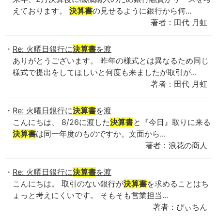
えております。
決算書
の見せるように銀行から何...
著者：田代 月虹
Re: 火曜日銀行に
決算書
を渡
ありがとうございます。 昨年の様式とは異なるため同じ
様式で提出をしてほしいと何度も来ましたが取引が...
著者：田代 月虹
Re: 火曜日銀行に
決算書
を渡
こんにちは、 8/26に渡した
決算書
と『今日』取りに来る
決算書
は同一年度のものですか。文面から...
著者：浪花の商人
Re: 火曜日銀行に
決算書
を渡
こんにちは。 取引のない銀行が
決算書
を求めることはち
ょっと考えにくいです。 そもそも営業担当...
著者：ぴぃちん