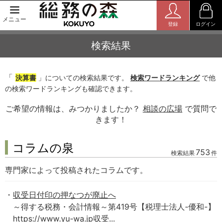
メニュー
登録
ログイン
検索結果
「
決算書
」についての検索結果です。
検索ワードランキング
で他
の検索ワードランキングも確認できます。
ご希望の情報は、みつかりましたか？
相談の広場
で質問で
きます！
コラムの泉
753
検索結果
件
専門家によって投稿されたコラムです。
収受日付印の押なつが廃止へ
～得する税務・会計情報～第419号【税理士法人-優和-】
https://www.yu-wa.jp収受...