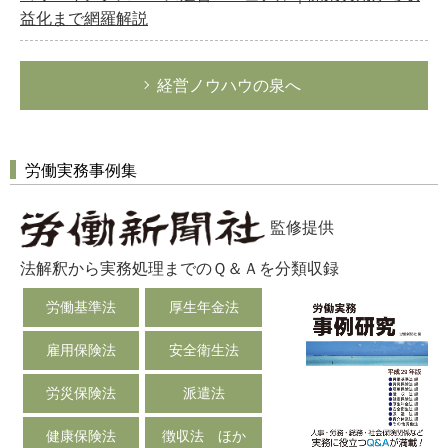
益化まで網羅解説
経営ノウハウの泉へ
労働実務事例集
監修提供
法解釈から実務処理までのＱ＆Ａを分類収録
労働基準法
厚生年金法
雇用保険法
安全衛生法
労災保険法
派遣法
健康保険法
徴収法 ほか