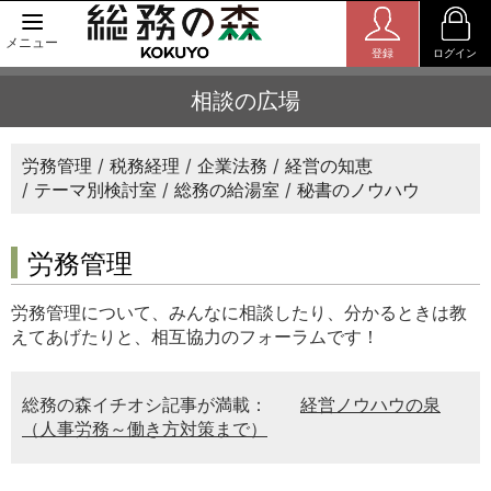
メニュー
登録
ログイン
相談の広場
労務管理
税務経理
企業法務
経営の知恵
テーマ別検討室
総務の給湯室
秘書のノウハウ
労務管理
労務管理について、みんなに相談したり、分かるときは教
えてあげたりと、相互協力のフォーラムです！
総務の森イチオシ記事が満載：
経営ノウハウの泉
（人事労務～働き方対策まで）