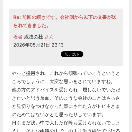
Re: 前回の続きです。会社側から以下の文書が送
られてきました。
著者
総務の杜
さん
2026年05月21日 23:13
やっと
採用
され、これから頑張っていこうというと
ころでしょうに、大変な思いをされていますね。
他の方のアドバイスを受けられ、屈しないでいただ
きたいと思う反面、そのような会社のことはさっさ
どのカテゴリーに投稿しますか？
と見切りをつけなかった事にされた方がトピ主さま
選択してください
のためではないかとも思ったりしています。
労務管理
日もまだ浅い中で大した保障も受けられないでしょ
税務経理
うし、そんな組織の中でこのまま働き続けていける