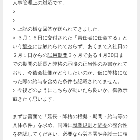
人事
管理上の対応です。
>
>
> 上記の様な回答が送られてきました。
> ３月１６日に交付された「責任者に任命する」と
いう
辞令
には触れられておらず、あくまで入社日の
２月１日からの
試用期間
３ヶ月である４月30日ま
での期間の延長と降格の示唆の正当性のみ書かれて
おり、今後会社側がどうしたいのか、仮に降格にな
った際の給与を含めた条件も記載されてません。
> 今後どのようにこちらが動いたら良いか、御教示
戴きたく思います。
まずは書面で「延長・降格の根拠・期間・給与等の
具体条件」を求め、同時に
就業規則
と
辞令
の整合性
を確認してください。必要なら労基署や弁護士に相