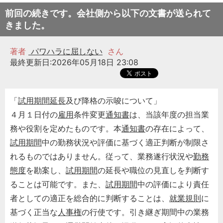
前回の続きです。会社側から以下の文書が送られて
きました。
著者
パワハラに屈しない
さん
最終更新日:2026年05月18日 23:08
「
試用期間延長
及び降格の示唆について」
４月１日付の
雇用
条件変更
通知書
は、当該年度の担当業
務や役割を定めたものです。本
通知書
の存在によって、
試用期間
中の勤務状況や評価に基づく適正判断が制限さ
れるものではありません。従って、業務遂行状況や
勤務
態度
を勘案し、
試用期間
の延長や職位の見直しを判断す
ることは可能です。また、
試用期間
中の評価により責任
者としての適正を総合的に判断することは、
就業規則
に
基づく正当な
人事権
の行使です。引き継ぎ期間中の業務