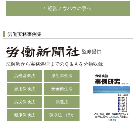
経営ノウハウの泉へ
労働実務事例集
監修提供
法解釈から実務処理までのＱ＆Ａを分類収録
労働基準法
厚生年金法
雇用保険法
安全衛生法
労災保険法
派遣法
健康保険法
徴収法 ほか