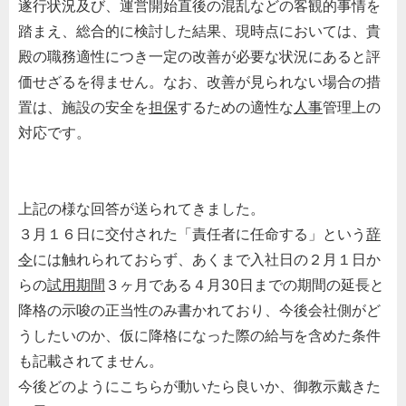
遂行状況及び、運営開始直後の混乱などの客観的事情を
踏まえ、総合的に検討した結果、現時点においては、貴
殿の職務適性につき一定の改善が必要な状況にあると評
価せざるを得ません。なお、改善が見られない場合の措
置は、施設の安全を
担保
するための適性な
人事
管理上の
対応です。
上記の様な回答が送られてきました。
３月１６日に交付された「責任者に任命する」という
辞
令
には触れられておらず、あくまで入社日の２月１日か
らの
試用期間
３ヶ月である４月30日までの期間の延長と
降格の示唆の正当性のみ書かれており、今後会社側がど
うしたいのか、仮に降格になった際の給与を含めた条件
も記載されてません。
今後どのようにこちらが動いたら良いか、御教示戴きた