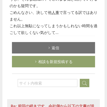
企業法務
のかも疑問です。
ごめんなさい、決して他
人事
で言ってる訳ではあり
経営の知恵
ません。
総務の給湯室
これ以上無駄になってしまうかもしれない時間を過
秘書のノウハウ
ごして欲しくない気がして…
次へ
返信
相談を新規投稿する
Re: 前回の続きです。会社側から以下の文書が送