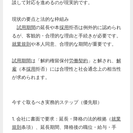
談して対応を進めるのが現実的です。
現状の要点と法的な枠組み
試用期間
の延長や本
採用
拒否は例外的に認められ
るが、客観的・合理的な理由と手続きが必要です。
就業規則
や本人同意、合理的な期間が重要です。
試用期間
は「解約権留保付
労働契約
」と解され、
解
雇
（本
採用
拒否）には合理性と社会通念上の相当性
が求められます。
今すぐ取るべき実務的ステップ（優先順）
1. 会社に書面で要求：延長・降格の法的根拠（
就業
規則
条項）、延長期間、降格後の職位・給与・手