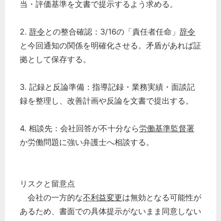
当・評価基準を文書で提示するよう求める。
2.
辞令
との整合確認：3/16の「責任者任命」
辞令
と今回通知の関係を明確化させる。矛盾があれば証
拠として保存する。
3. 記録と反論準備：指導記録・業務実績・面談記
録を整理し、改善計画や反論を文書で提出する。
4. 相談先：会社回答が不十分なら
労働基準監督署
か労働問題に強い弁護士へ相談する。
リスクと留意点
会社の一方的な
不利益変更
は無効となる可能性が
あるため、書面での具体提示がないまま同意しない