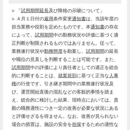
> 「
試用期間延長
及び降格の示唆について」
> ４月１日付の
雇用
条件変更
通知書
は、当該年度の
担当業務や役割を定めたものです。本
通知書
の存在
によって、
試用期間
中の勤務状況や評価に基づく適
正判断が制限されるものではありません。従って、
業務遂行状況や
勤務態度
を勘案し、
試用期間
の延長
や職位の見直しを判断することは可能です。また、
試用期間
中の評価により責任者としての適正を総合
的に判断することは、
就業規則
に基づく正当な
人事
権
の行使です。引き継ぎ期間中の業務遂行状況及
び、運営開始直後の混乱などの客観的事情を踏ま
え、総合的に検討した結果、現時点においては、貴
殿の職務適性につき一定の改善が必要な状況にある
と評価せざるを得ません。なお、改善が見られない
場合の措置は、施設の安全を
担保
するための適性な