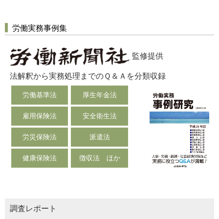
労働実務事例集
監修提供
法解釈から実務処理までのＱ＆Ａを分類収録
労働基準法
厚生年金法
雇用保険法
安全衛生法
労災保険法
派遣法
健康保険法
徴収法 ほか
調査レポート