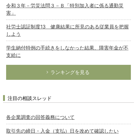
令和３年－労災法問３－Ｂ「特別加入者に係る通勤災
害」
社労士認証制度13 健康結果に所見のある従業員を把握
しよう
学生納付特例の手続きをしなかった結果、障害年金が不
支給に
ランキングを見る
注目の相談スレッド
各企業調査の回答義務について
取引先の締日・入金（支払）日を改めて確認したい