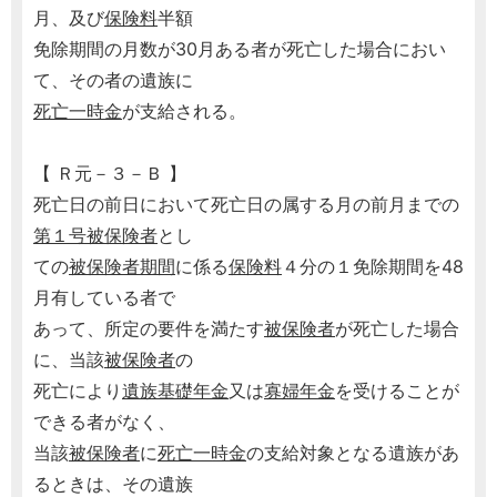
月、及び
保険料
半額
免除期間の月数が30月ある者が死亡した場合におい
て、その者の遺族に
死亡一時金
が支給される。
【 Ｒ元－３－Ｂ 】
死亡日の前日において死亡日の属する月の前月までの
第１号被保険者
とし
ての
被保険者期間
に係る
保険料
４分の１免除期間を48
月有している者で
あって、所定の要件を満たす
被保険者
が死亡した場合
に、当該
被保険者
の
死亡により
遺族基礎年金
又は
寡婦年金
を受けることが
できる者がなく、
当該
被保険者
に
死亡一時金
の支給対象となる遺族があ
るときは、その遺族