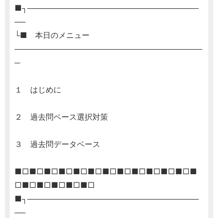
■┐────────────────────────────────
──
└■ 本日のメニュー
───────────────────────────────────
─
１ はじめに
２ 過去問ベース選択対策
３ 過去問データベース
■□■□■□■□■□■□■□■□■□■□■□■□■
□■□■□■□■□■□
■┐────────────────────────────────
──