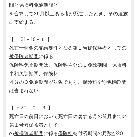
間と
保険料免除期間
と
を合算して36月以上ある者が死亡したとき、その遺族
に支給する。
【 Ｈ21－10－Ｅ 】
死亡一時金
の支給要件となる
第１号被保険者
としての
被保険者期間
に係る
保険料免除期間
は、
保険料
４分の１免除期間、
保険料
半額免除期間、
保険料
４分の３免除期間が対象であり、
保険料
全額免除期間
は含まれない。
【 Ｈ20－２－Ｂ 】
死亡日の前日において死亡日の属する月の前月までの
第１号被保険者
として
の
被保険者期間
に係る
保険料
納付済期間の月数が20