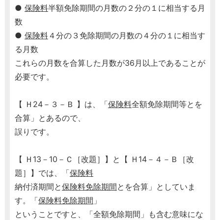
●
保険料
半額免除期間の月数の２分の１に相当する月
数
●
保険料
４分の３免除期間の月数の４分の１に相当す
る月数
これらの月数を合算した月数が36月以上であることが
必要です。
【 Ｈ24－３－Ｂ 】は、「
保険料
全額免除期間等とを
合算」とあるので、
誤りです。
【 Ｈ13－10－Ｃ［改題］】と【 Ｈ14－４－Ｂ［改
題］】では、「
保険料
納付済期間と
保険料免除期間
とを合算」としていま
す。「
保険料免除期間
」
ということですと、「全額免除期間」も含む意味にな