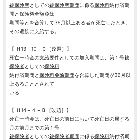
被保険者
としての
被保険者期間
に係る
保険料
納付済期
間と
保険料
全額免除
期間等とを合算して36月以上ある者が死亡したとき、
その遺族に支給する。
【 Ｈ13－10－Ｃ［改題］】
死亡一時金
の支給要件としての加入期間は、
第１号被
保険者
としての
保険料
納付済期間と
保険料免除期間
を合算した期間が36月以
上あることとされて
いる。
【 Ｈ14－４－Ｂ［改題］】
死亡一時金
は、死亡日の前日において死亡日の属する
月の前月までの第１号
被保険者
としての
被保険者期間
に係る
保険料
納付済期