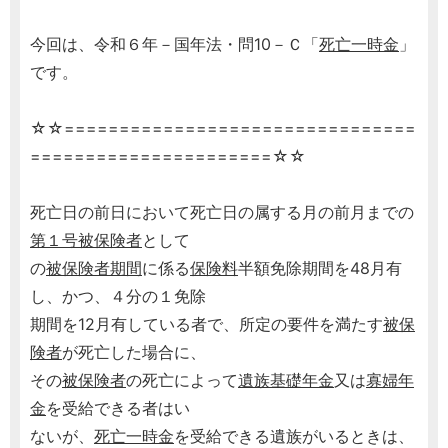
今回は、令和６年－国年法・問10－Ｃ「
死亡一時金
」
です。
☆☆================================
======================☆☆
死亡日の前日において死亡日の属する月の前月までの
第１号被保険者
として
の
被保険者期間
に係る
保険料
半額免除期間を48月有
し、かつ、４分の１免除
期間を12月有している者で、所定の要件を満たす
被保
険者
が死亡した場合に、
その
被保険者
の死亡によって
遺族基礎年金
又は
寡婦年
金
を受給できる者はい
ないが、
死亡一時金
を受給できる遺族がいるときは、