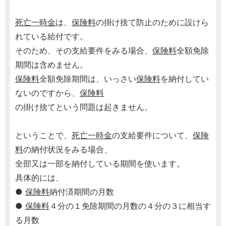
死亡一時金
は、
保険料
の掛け捨て防止のために設けら
れている給付です。
そのため、その支給要件をみる場合、
保険料
全額免除
期間は含めません。
保険料
全額免除期間は、いっさい
保険料
を納付してい
ないのですから、
保険料
の掛け捨てという問題は起きません。
ということで、
死亡一時金
の支給要件について、
保険
料
の納付状況をみる場合、
全部又は一部を納付している期間を使います。
具体的には、
●
保険料
納付済期間の月数
●
保険料
４分の１免除期間の月数の４分の３に相当す
る月数