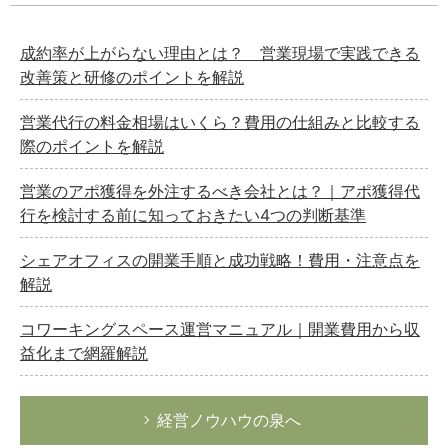
成約率が上がらない理由とは？ 営業現場で実践できる
改善策と研修のポイントを解説
営業代行の料金相場はいくら？費用の仕組みと比較する
際のポイントを解説
営業のアポ獲得を外注するべき会社とは？｜アポ獲得代
行を検討する前に知っておきたい4つの判断基準
シェアオフィスの開業手順と成功戦略！費用・注意点を
解説
コワーキングスペース運営マニュアル｜開業費用から収
益化まで網羅解説
経営ノウハウの泉へ