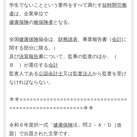
学生でないことという要件をすべて満たす
短時間労働
者
は、企業単位で
健康保険
の
被保険者
となる。
全国
健康保険
協会は、
財務諸表
、事業報告書（
会計
に
関する部分に限る。）
及び
決算報告
書について、監事の監査のほか、（
Ｂ ）が選任する
会計
監査人である
公認会計士
又は
監査法人
から監査を受け
なければならない。
☆☆================================
======================☆☆
令和６年度択一式「
健康保険
法」問２－Ａ・Ｄ［改
題］で出題された文章です。