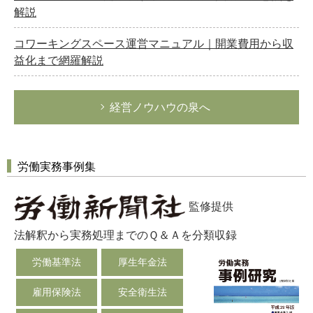
解説
コワーキングスペース運営マニュアル｜開業費用から収
益化まで網羅解説
経営ノウハウの泉へ
労働実務事例集
監修提供
法解釈から実務処理までのＱ＆Ａを分類収録
労働基準法
厚生年金法
雇用保険法
安全衛生法