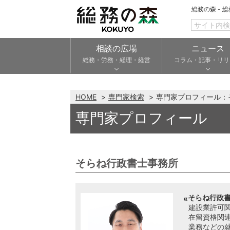
総務の森 - 
相談の広場
ニュース
総務・労務・経理・経営
コラム・記事・リリ
HOME
専門家検索
専門家プロフィール：
専門家プロフィール
そらね行政書士事務所
そらね行政書
建設業許可
在留資格関
業務などの