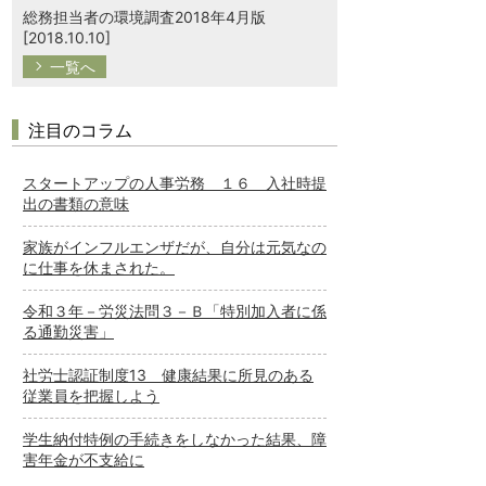
総務担当者の環境調査2018年4月版
[2018.10.10]
一覧へ
注目のコラム
スタートアップの人事労務 １６ 入社時提
出の書類の意味
家族がインフルエンザだが、自分は元気なの
に仕事を休まされた。
令和３年－労災法問３－Ｂ「特別加入者に係
る通勤災害」
社労士認証制度13 健康結果に所見のある
従業員を把握しよう
学生納付特例の手続きをしなかった結果、障
害年金が不支給に