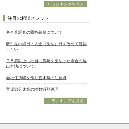
ランキングを見る
注目の相談スレッド
各企業調査の回答義務について
取引先の締日・入金（支払）日を改めて確認
したい
７５歳以上に社員に賞与を支払った場合の届
出方法について。
会社住所印を作り直す時の注意点
育児部分休業の端数減額処理
ランキングを見る