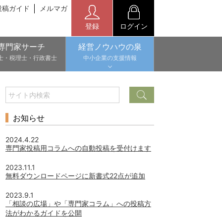
投稿ガイド
メルマガ
登録
ログイン
専門家サーチ
経営ノウハウの泉
士・税理士・行政書士
中小企業の支援情報
お知らせ
2024.4.22
専門家投稿用コラムへの自動投稿を受付けます
2023.11.1
無料ダウンロードページに新書式22点が追加
2023.9.1
「相談の広場」や「専門家コラム」への投稿方
法がわかるガイドを公開