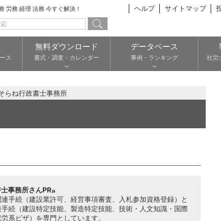
ヘルプ
サイトマップ
総務 労務 経理 法務 今すぐ解決！
無料ダウンロード
データベース
ース
書式・調査・カレンダー
事例・ランキング
社労
そらね行政書士事務所
士事務所さんPR
関連手続（建設業許可、経営事項審査、入札参加資格登録）と
連手続（建設特定技能、製造特定技能、技術・人文知識・国際
就労系ビザ）を専門としています。