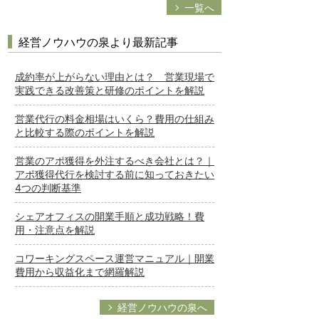
一覧へ
経営ノウハウの泉より最新記事
成約率が上がらない理由とは？ 営業現場で
実践できる改善策と研修のポイントを解説
営業代行の料金相場はいくら？費用の仕組み
と比較する際のポイントを解説
営業のアポ獲得を外注するべき会社とは？｜
アポ獲得代行を検討する前に知っておきたい
4つの判断基準
シェアオフィスの開業手順と成功戦略！費
用・注意点を解説
コワーキングスペース運営マニュアル｜開業
費用から収益化まで網羅解説
経営ノウハウの泉へ