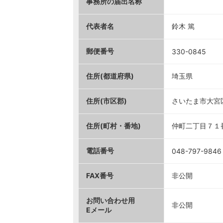
事務所の届出名称
代表者名
鈴木 篤
郵便番号
330-0845
住所(都道府県)
埼玉県
住所(市区郡)
さいたま市大宮
住所(町村・番地)
仲町二丁目７１
電話番号
048-797-9846
FAX番号
非公開
お問い合わせ用
非公開
Eメール