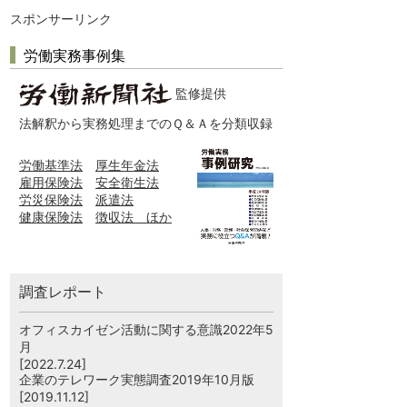
スポンサーリンク
労働実務事例集
監修提供
法解釈から実務処理までのＱ＆Ａを分類収録
労働基準法
厚生年金法
雇用保険法
安全衛生法
労災保険法
派遣法
健康保険法
徴収法 ほか
調査レポート
オフィスカイゼン活動に関する意識2022年5
月
[2022.7.24]
企業のテレワーク実態調査2019年10月版
[2019.11.12]