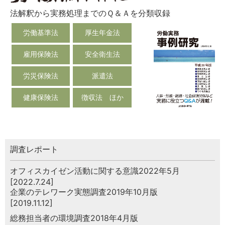
法解釈から実務処理までのＱ＆Ａを分類収録
労働基準法
厚生年金法
雇用保険法
安全衛生法
労災保険法
派遣法
健康保険法
徴収法 ほか
調査レポート
オフィスカイゼン活動に関する意識2022年5月
[2022.7.24]
企業のテレワーク実態調査2019年10月版
[2019.11.12]
総務担当者の環境調査2018年4月版