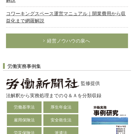
解説
コワーキングスペース運営マニュアル｜開業費用から収
益化まで網羅解説
経営ノウハウの泉へ
労働実務事例集
監修提供
法解釈から実務処理までのＱ＆Ａを分類収録
労働基準法
厚生年金法
雇用保険法
安全衛生法
労災保険法
派遣法