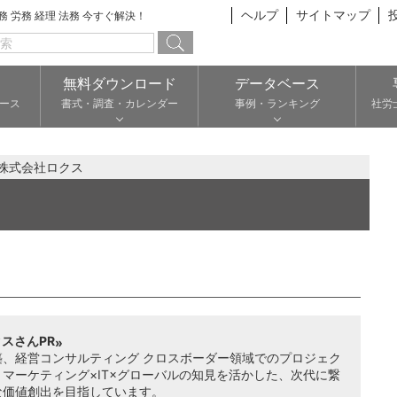
ヘルプ
サイトマップ
総務 労務 経理 法務 今すぐ解決！
無料ダウンロード
データベース
ース
書式・調査・カレンダー
事例・ランキング
社労
株式会社ロクス
スさんPR
築、経営コンサルティング クロスボーダー領域でのプロジェク
マーケティング×IT×グローバルの知見を活かした、次代に繋
な価値創出を目指しています。