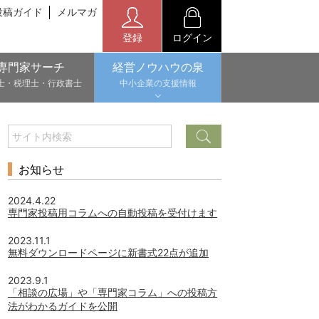
投稿ガイド
メルマガ
登録
ログイン
専門家サーチ
経営ノウハウの泉
士・税理士・行政書士
中小企業の支援情報
お知らせ
2024.4.22
専門家投稿用コラムへの自動投稿を受付けます
2023.11.1
無料ダウンロードページに新書式22点が追加
2023.9.1
「相談の広場」や「専門家コラム」への投稿方
法がわかるガイドを公開