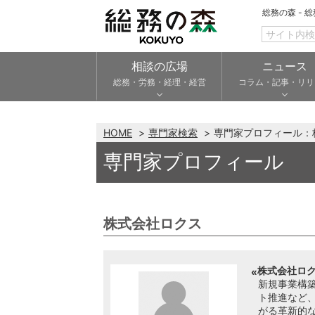
総務の森 - 
相談の広場
ニュース
総務・労務・経理・経営
コラム・記事・リリ
HOME
専門家検索
専門家プロフィール：
専門家プロフィール
株式会社ロクス
株式会社ロク
新規事業構
ト推進など、
がる革新的