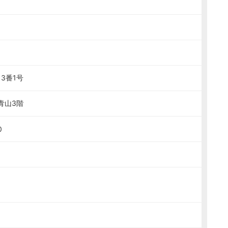
3番1号
青山3階
0