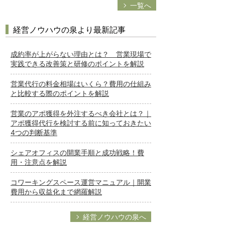
一覧へ
経営ノウハウの泉より最新記事
成約率が上がらない理由とは？ 営業現場で
実践できる改善策と研修のポイントを解説
営業代行の料金相場はいくら？費用の仕組み
と比較する際のポイントを解説
営業のアポ獲得を外注するべき会社とは？｜
アポ獲得代行を検討する前に知っておきたい
4つの判断基準
シェアオフィスの開業手順と成功戦略！費
用・注意点を解説
コワーキングスペース運営マニュアル｜開業
費用から収益化まで網羅解説
経営ノウハウの泉へ