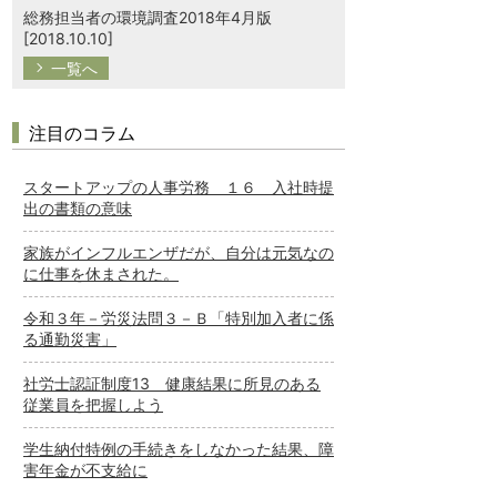
総務担当者の環境調査2018年4月版
[2018.10.10]
一覧へ
注目のコラム
スタートアップの人事労務 １６ 入社時提
出の書類の意味
家族がインフルエンザだが、自分は元気なの
に仕事を休まされた。
令和３年－労災法問３－Ｂ「特別加入者に係
る通勤災害」
社労士認証制度13 健康結果に所見のある
従業員を把握しよう
学生納付特例の手続きをしなかった結果、障
害年金が不支給に