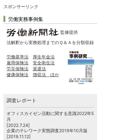
スポンサーリンク
労働実務事例集
監修提供
法解釈から実務処理までのＱ＆Ａを分類収録
労働基準法
厚生年金法
雇用保険法
安全衛生法
労災保険法
派遣法
健康保険法
徴収法 ほか
調査レポート
オフィスカイゼン活動に関する意識2022年5
月
[2022.7.24]
企業のテレワーク実態調査2019年10月版
[2019.11.12]