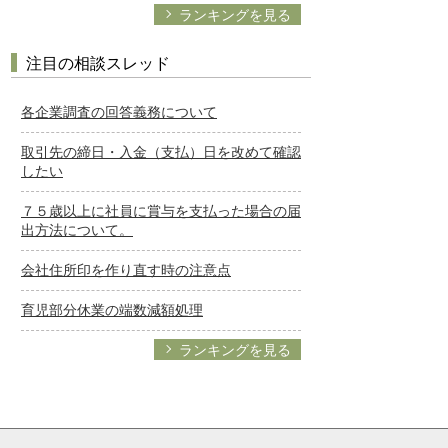
ランキングを見る
注目の相談スレッド
各企業調査の回答義務について
取引先の締日・入金（支払）日を改めて確認
したい
７５歳以上に社員に賞与を支払った場合の届
出方法について。
会社住所印を作り直す時の注意点
育児部分休業の端数減額処理
ランキングを見る