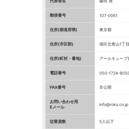
代表者名
藤田 旭
郵便番号
107-0061
住所(都道府県)
東京都
住所(市区郡)
港区北青山1丁目
住所(町村・番地)
アールキューブ
電話番号
050-1724-805
FAX番号
非公開
お問い合わせ用
info@roks.co.jp
Eメール
従業員数
5人以下