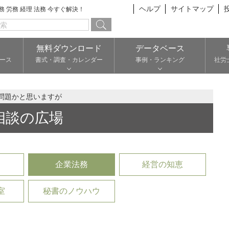
ヘルプ
サイトマップ
総務 労務 経理 法務 今すぐ解決！
無料ダウンロード
データベース
ース
書式・調査・カレンダー
事例・ランキング
社労
問題かと思いますが
相談の広場
企業法務
経営の知恵
室
秘書のノウハウ