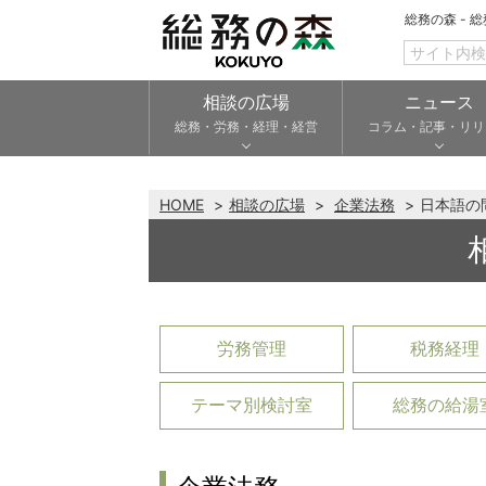
総務の森 - 
相談の広場
ニュース
総務・労務・経理・経営
コラム・記事・リリ
HOME
相談の広場
企業法務
日本語の
労務管理
税務経理
テーマ別検討室
総務の給湯