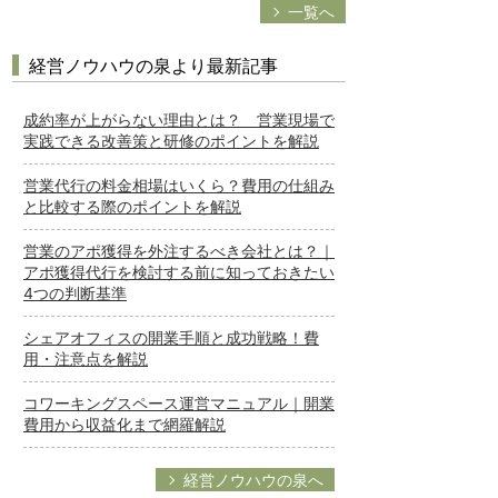
一覧へ
経営ノウハウの泉より最新記事
成約率が上がらない理由とは？ 営業現場で
実践できる改善策と研修のポイントを解説
営業代行の料金相場はいくら？費用の仕組み
と比較する際のポイントを解説
営業のアポ獲得を外注するべき会社とは？｜
アポ獲得代行を検討する前に知っておきたい
4つの判断基準
シェアオフィスの開業手順と成功戦略！費
用・注意点を解説
コワーキングスペース運営マニュアル｜開業
費用から収益化まで網羅解説
経営ノウハウの泉へ