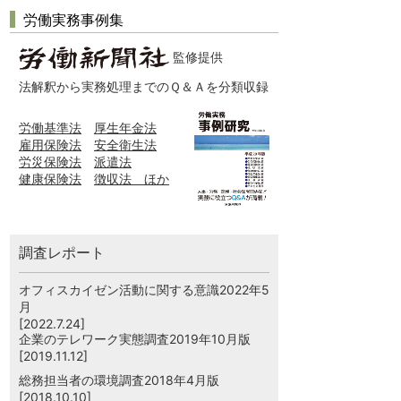
労働実務事例集
監修提供
法解釈から実務処理までのＱ＆Ａを分類収録
労働基準法
厚生年金法
雇用保険法
安全衛生法
労災保険法
派遣法
健康保険法
徴収法 ほか
調査レポート
オフィスカイゼン活動に関する意識2022年5
月
[2022.7.24]
企業のテレワーク実態調査2019年10月版
[2019.11.12]
総務担当者の環境調査2018年4月版
[2018.10.10]