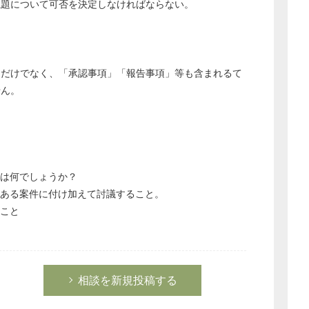
議題について可否を決定しなければならない。
どのカテゴリーに投稿しますか？
」だけでなく、「承認事項」「報告事項」等も含まれるて
選択してください
せん。
労務管理
税務経理
企業法務
経営の知恵
は何でしょうか？
総務の給湯室
、ある案件に付け加えて討議すること。
秘書のノウハウ
ること
次へ
相談を新規投稿する