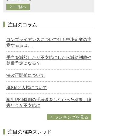
一覧へ
注目のコラム
コンプライアンスについて何！中小企業の注
意する点は、
手当を減額したり不支給にしたら減給制裁や
賠償予定になる？
法改正関係について
SDGsと人権について
学生納付特例の手続きをしなかった結果、障
害年金が不支給に
ランキングを見る
注目の相談スレッド