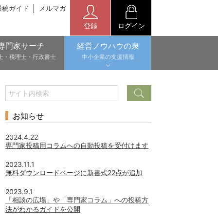
投稿ガイド
メルマガ
登録
ログイン
専門家サーチ
経営ノウハウの泉
士・税理士・行政書士
中小企業の支援情報
お知らせ
2024.4.22
専門家投稿用コラムへの自動投稿を受付けます
2023.11.1
無料ダウンロードページに新書式22点が追加
2023.9.1
「相談の広場」や「専門家コラム」への投稿方
法がわかるガイドを公開