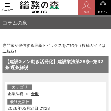
メニュー
登録
ログイン
コラムの泉
専門家が発信する最新トピックスをご紹介（投稿ガイドは
こちら
）
【建設Gメン動き活発化】建設業法第28条~第32
条 逐条解説
カテゴリ
企業法務 >
全般
最終更新日
2026年05月21日 21:23