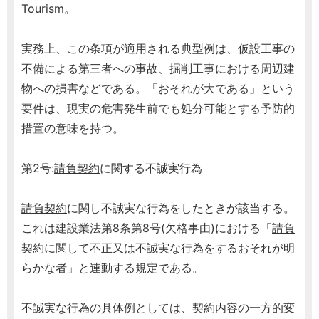
Tourism。
実務上、この条項が適用される典型例は、仮設工事の
不備による第三者への事故、掘削工事における周辺建
物への損害などである。「おそれが大である」という
要件は、現実の危害発生前でも処分可能とする予防的
措置の意味を持つ。
第2号:
請負契約
に関する不誠実行為
請負契約
に関し不誠実な行為をしたときが該当する。
これは建設業法第8条第8号(欠格事由)における「
請負
契約
に関して不正又は不誠実な行為をするおそれが明
らかな者」と連動する規定である。
不誠実な行為の具体例としては、
契約
内容の一方的変