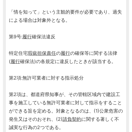
「情を知って」という主観的要件が必要であり、過失
による場合は対象外となる。
第9号:
履行
確保法違反
特定住宅
瑕疵担保責任
の
履行
の確保等に関する法律
(
履行
確保法)の各規定に違反したときが該当する。
第2項:無許可業者に対する指示処分
第2項は、都道府県知事が、その管轄区域内で建設工
事を施工している無許可業者に対して指示をすること
ができる旨を定める。対象となるのは、(1)公衆危害の
発生又はそのおそれ、(2)
請負契約
に関する著しく不
誠実な行為の2つである。