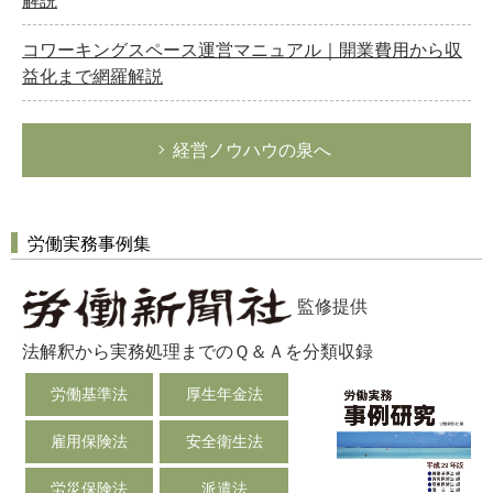
解説
コワーキングスペース運営マニュアル｜開業費用から収
益化まで網羅解説
経営ノウハウの泉へ
労働実務事例集
監修提供
法解釈から実務処理までのＱ＆Ａを分類収録
労働基準法
厚生年金法
雇用保険法
安全衛生法
労災保険法
派遣法