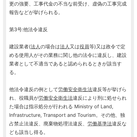
更の強要、工事代金の不当な前受け、虚偽の工事完成
報告などが挙げられる。
第3号:他法令違反
建設業者(
法人
の場合は
法人
又は
役員
等)又は政令で定
める使用人がその業務に関し他の法令に違反し、建設
業者として不適当であると認められるときが該当す
る。
他法令違反の例として
労働安全衛生法
違反等が挙げら
れ、役職員が
労働安全衛生法
違反により刑に処せられ
た場合は指示処分が行われる Ministry of Land,
Infrastructure, Transport and Tourism。その他、独
占禁止法違反、廃棄物処理法違反、
労働基準法
違反な
ども該当し得る。