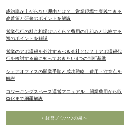
成約率が上がらない理由とは？ 営業現場で実践できる
改善策と研修のポイントを解説
営業代行の料金相場はいくら？費用の仕組みと比較する
際のポイントを解説
営業のアポ獲得を外注するべき会社とは？｜アポ獲得代
行を検討する前に知っておきたい4つの判断基準
シェアオフィスの開業手順と成功戦略！費用・注意点を
解説
コワーキングスペース運営マニュアル｜開業費用から収
益化まで網羅解説
経営ノウハウの泉へ