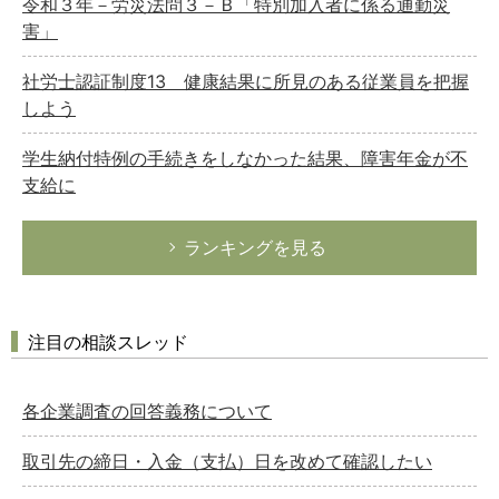
令和３年－労災法問３－Ｂ「特別加入者に係る通勤災
害」
社労士認証制度13 健康結果に所見のある従業員を把握
しよう
学生納付特例の手続きをしなかった結果、障害年金が不
支給に
ランキングを見る
注目の相談スレッド
各企業調査の回答義務について
取引先の締日・入金（支払）日を改めて確認したい