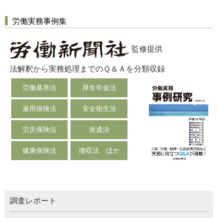
労働実務事例集
監修提供
法解釈から実務処理までのＱ＆Ａを分類収録
労働基準法
厚生年金法
雇用保険法
安全衛生法
労災保険法
派遣法
健康保険法
徴収法 ほか
調査レポート