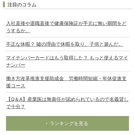
注目のコラム
入社直後や退職直後で健康保険証が手元に無い期間をど
うするか。
不正な休暇？ 嘘の理由で休暇を取り、子供と遊んだ。
マイナンバーカードはもう取得した？ もっと使えるマイ
ナンバー
働き方改革推進支援助成金 労働時間短縮・年休促進支
援コース
【Q＆A】産業医は無責任が認められているので名義貸し
で十分？
ランキングを見る