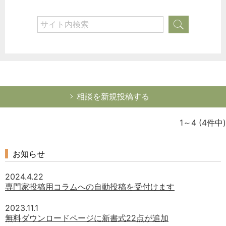
選択してください
労務管理
税務経理
企業法務
経営の知恵
総務の給湯室
相談を新規投稿する
秘書のノウハウ
1～4
(4件中)
次へ
お知らせ
2024.4.22
専門家投稿用コラムへの自動投稿を受付けます
2023.11.1
無料ダウンロードページに新書式22点が追加