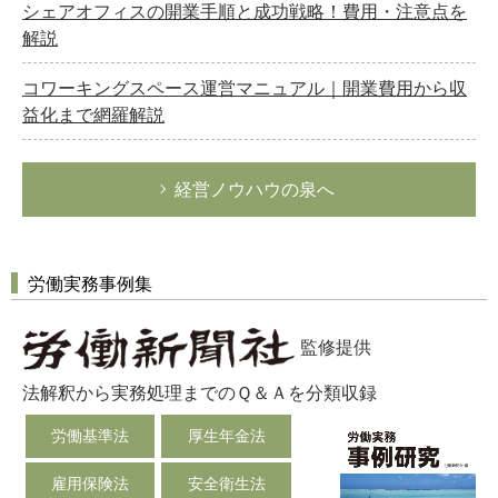
シェアオフィスの開業手順と成功戦略！費用・注意点を
解説
コワーキングスペース運営マニュアル｜開業費用から収
益化まで網羅解説
経営ノウハウの泉へ
労働実務事例集
監修提供
法解釈から実務処理までのＱ＆Ａを分類収録
労働基準法
厚生年金法
雇用保険法
安全衛生法