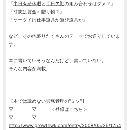
『
半日有給休暇
と
半日欠勤
の組み合わせはダメ？』
『寸志は
賃金
or贈り物？』
『ケータイは仕事道具か遊び道具か』
など、その他盛りだくさんのテーマでお送りしていま
す。
本に書いていそうなんだけど、書いていない。
そんな内容が満載。
【本では読めない
労務管理
の"ミソ"】
▽ ▽ ＜登録はこちら＞
▽ ▽
http://www.growthwk.com/entry/2008/05/26/1254