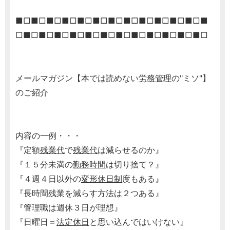
■□■□■□■□■□■□■□■□■□■□■□■□■
□■□■□■□■□■□■□■□■□■□■□■□■□
メールマガジン【本では読めない
労務管理
の"ミソ"】
のご紹介
内容の一例・・・
『定額
残業代
で
残業代
は減らせるのか』
『１５分未満の
勤務時間
は切り捨て？』
『４週４日以外の
変形休日制
度もある』
『長時間残業を減らす方法は２つある』
『管理職は週休３日が理想』
『日曜日＝
法定休日
と思い込んではいけない』