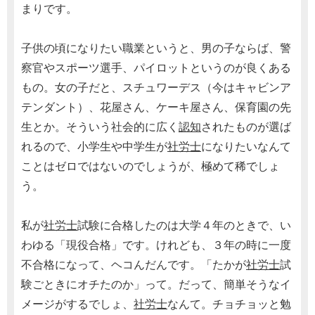
まりです。
子供の頃になりたい職業というと、男の子ならば、警
察官やスポーツ選手、パイロットというのが良くある
もの。女の子だと、スチュワーデス（今はキャビンア
テンダント）、花屋さん、ケーキ屋さん、保育園の先
生とか。そういう社会的に広く
認知
されたものが選ば
れるので、小学生や中学生が
社労士
になりたいなんて
ことはゼロではないのでしょうが、極めて稀でしょ
う。
私が
社労士
試験に合格したのは大学４年のときで、い
わゆる「現役合格」です。けれども、３年の時に一度
不合格になって、ヘコんだんです。「たかが
社労士
試
験ごときにオチたのか」って。だって、簡単そうなイ
メージがするでしょ、
社労士
なんて。チョチョッと勉