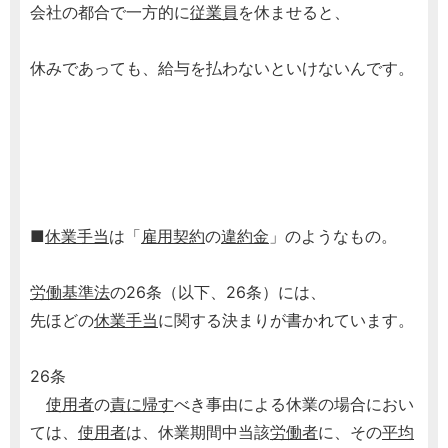
会社の都合で一方的に
従業員
を休ませると、
休みであっても、給与を払わないといけないんです。
■
休業手当
は「
雇用契約
の
違約金
」のようなもの。
労働基準法
の26条（以下、26条）には、
先ほどの
休業手当
に関する決まりが書かれています。
26条
使用者
の
責に帰す
べき事由による休業の場合におい
ては、
使用者
は、休業期間中当該
労働者
に、その
平均